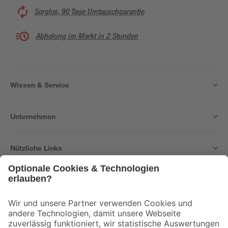
Sorglos, 90 Tage Umtauschgarantie
Abholung im Markt in 2 Stunden
Wissen & Service
Unternehmen
Nützliche Links
Bleib auf dem Laufenden mit unserem Newsletter
Der toom Newsletter: Keine Angebote und Aktionen mehr verpassen!
Zur Newsletter Anmeldung