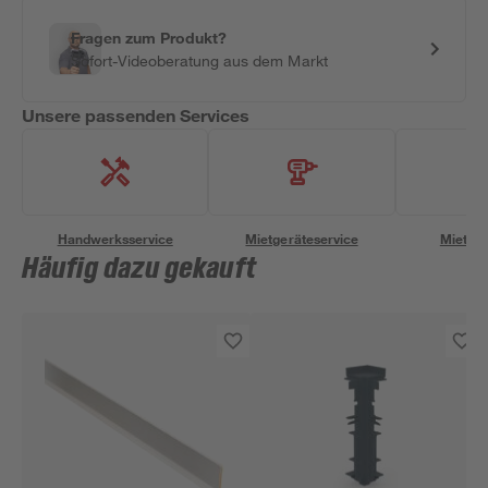
Fragen zum Produkt?
Sofort-Videoberatung aus dem Markt
Unsere passenden Services
Handwerksservice
Mietgeräteservice
Miettra
Häufig dazu gekauft