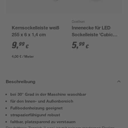
Doellken
Kernsockelleiste weiß
Innenecke für LED
255 x 6 x 1,4 cm
Sockelleiste 'Cubica
LS 80' anthrazit
9
,
5
,
99
99
€
€
4,00 € / Meter
Beschreibung
bei 30° Grad in der Maschine waschbar
für den Innen- und Außenbereich
Fußbodenheizung geeignet
strapazierfähigund robust
faltbar, platzsparend zu verstauen
Der faltbare Teppich 'Lago' ist mit seinem modernen Design