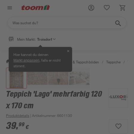
Mein Markt:
Troisdorf
✕
Hier kannst du deinen
, falls er nicht
Markt anpassen
/
Wohnen & Haushalt
/
Teppiche & Teppichböden
/
Teppiche
/
Tep
stimmt.
Teppich 'Lago' mehrfarbig 120
x 170 cm
Produktdetails
| Artikelnummer
:
6601130
39
,
99
€