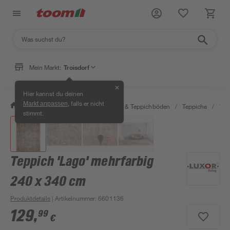
Mein Markt:
Troisdorf
✕
Hier kannst du deinen
, falls er nicht
Markt anpassen
/
Wohnen & Haushalt
/
Teppiche & Teppichböden
/
Teppiche
/
Tep
stimmt.
Teppich 'Lago' mehrfarbig
240 x 340 cm
Produktdetails
| Artikelnummer
:
6601136
129
,
99
€