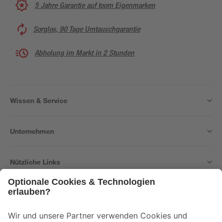
5 Jahre Garantie auf toom Eigenmarken
Sorglos, 90 Tage Umtauschgarantie
Abholung im Markt in 2 Stunden
Wissen & Service
Unternehmen
Nützliche Links
Bleib auf dem Laufenden mit unserem Newsletter
Der toom Newsletter: Keine Angebote und Aktionen mehr verpassen!