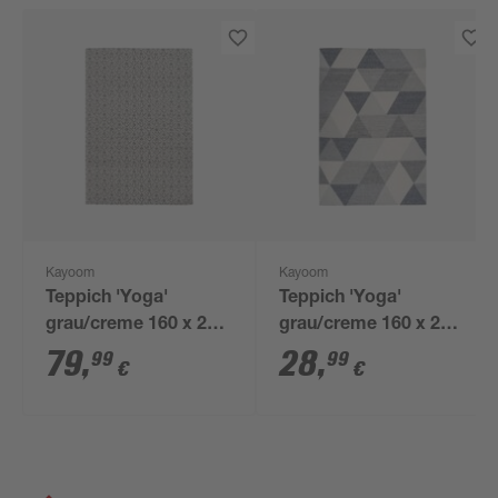
Kayoom
Kayoom
Teppich 'Yoga'
Teppich 'Yoga'
grau/creme 160 x 230
grau/creme 160 x 230
cm
cm
79
,
28
,
99
99
€
€