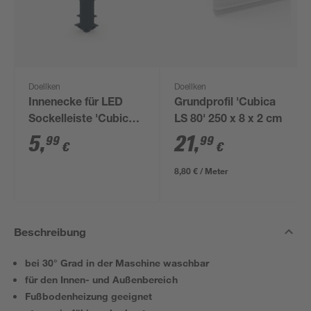
Doellken
Doellken
Innenecke für LED
Grundprofil 'Cubica
Sockelleiste 'Cubica
LS 80' 250 x 8 x 2 cm
LS 80' anthrazit
5
,
21
,
99
99
€
€
8,80 € / Meter
Beschreibung
bei 30° Grad in der Maschine waschbar
für den Innen- und Außenbereich
Fußbodenheizung geeignet