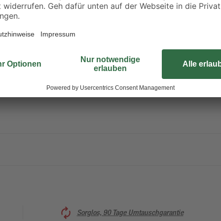
2
21
,
3
,
99
29
€
€
8,80 € / Meter
Sorglos, 90 Tage Umtauschgarantie