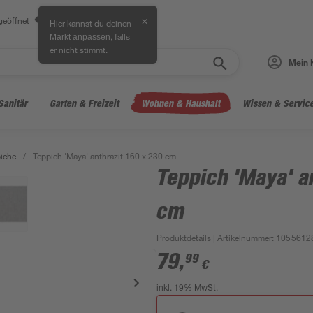
geöffnet
✕
Hier kannst du deinen
, falls
Markt anpassen
er nicht stimmt.
Mein 
Sanitär
Garten & Freizeit
Wohnen & Haushalt
Wissen & Servic
iche
/
Teppich 'Maya' anthrazit 160 x 230 cm
Teppich 'Maya' a
cm
Produktdetails
| Artikelnummer
:
1055612
79
,
99
€
inkl. 19% MwSt.