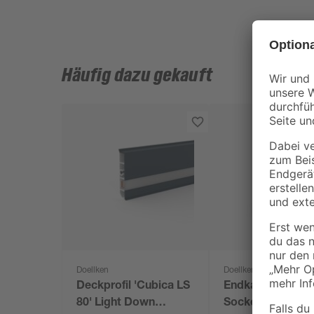
Häufig dazu gekauft
Doellken
Doellken
Deckprofil 'Cubica LS
Endkappen für L
80' Light Down
Sockelleiste 'Cu