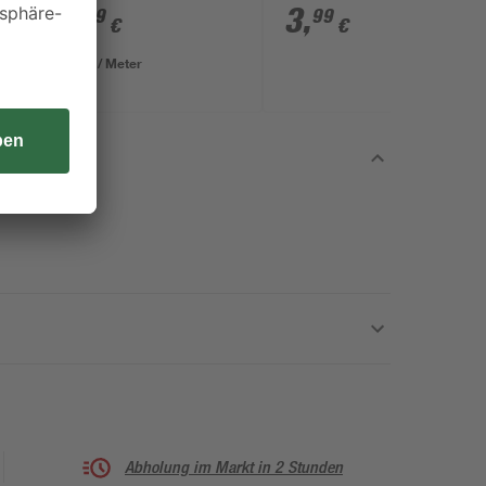
3
,
3
,
69
99
€
€
3,69 € / Meter
Abholung im Markt in 2 Stunden