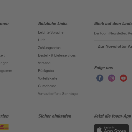
hmen
Nützliche Links
Bleib auf dem Lauf
Leichte Sprache
Der toom Newsletter: K
Hilfe
Zur Newsletter 
Zahlungsarten
eit
Bestell- & Lieferservices
ungen
Versand
Folge uns
Programm
Rückgabe
Vorteilskarte
Gutscheine
Verkaufsoffene Sonntage
rten
Sicher einkaufen
Jetzt die toom-App