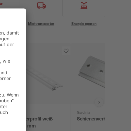
eservice
Miettransporter
Energie sparen
alfer
Gardinia
Trägerprofil weiß
Schienenverbinder
1000 mm