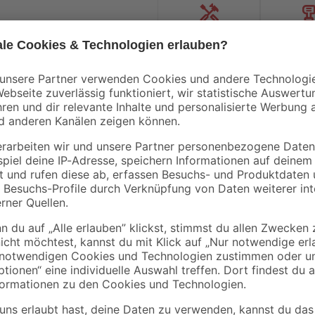
Handwerksservice
Mietgerät
Doellken
Gardinia
ED
Grundprofil 'Cubica
Endkappen 2 Stück
bica
LS 80' 250 x 8 x 2 cm