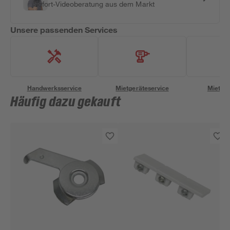
Sofort-Videoberatung aus dem Markt
Unsere passenden Services
Handwerksservice
Mietgeräteservice
Miettra
Häufig dazu gekauft