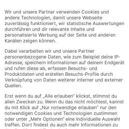
Bleib auf dem Laufenden mit unserem Newsletter
Der toom Newsletter: Keine Angebote und Aktionen mehr verpassen!
Zur Newsletter Anmeldung
Folge uns
Zahlungsarten
Versandarten
Sicher einkaufen
Jetzt die toom-App herunterladen