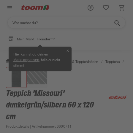
Mein Markt:
Troisdorf
✕
Hier kannst du deinen
, falls er nicht
Markt anpassen
/
Wohnen & Haushalt
/
Teppiche & Teppichböden
/
Teppiche
/
Tep
stimmt.
Teppich 'Missouri'
dunkelgrün/silbern 60 x 120
cm
Produktdetails
| Artikelnummer
:
6600711