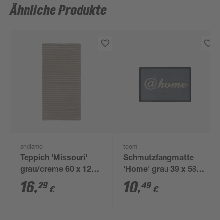
Ähnliche Produkte
andiamo
toom
Teppich 'Missouri'
Schmutzfangmatte
grau/creme 60 x 120
'Home' grau 39 x 58
cm
cm
16
,
10
,
29
49
€
€