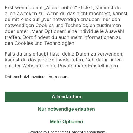
Sicher einkaufen
Jetzt die toom-App herunterladen
Alle Preisangaben in EUR inkl. gesetzl. MwSt.. Die dargestellten Angebote sind unter
Umständen nicht in allen Märkten verfügbar. Die angegebenen Verfügbarkeiten beziehen
sich auf den unter "Mein Markt" ausgewählten toom Baumarkt. Alle Angebote und
Produkte nur solange der Vorrat reicht.
*Paketversand ab 59 € versandkostenfrei, gilt nicht für Artikel mit Speditionsversand, hier
fallen zusätzliche Versandkosten an.
Datenschutz
Privatsphäre
Impressum
AGB
Nutzungsbedingungen
Widerrufsrecht
Vertrag widerrufen
Barrierefreiheit
© 2026 toom Baumarkt GmbH