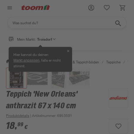
Mein Markt:
Troisdorf
✕
Hier kannst du deinen
, falls er nicht
Markt anpassen
/
Wohnen & Haushalt
/
Teppiche & Teppichböden
/
Teppiche
/
Tep
stimmt.
Teppich 'New Orleans'
anthrazit 67 x 140 cm
Produktdetails
| Artikelnummer
:
6953591
18
,
99
€