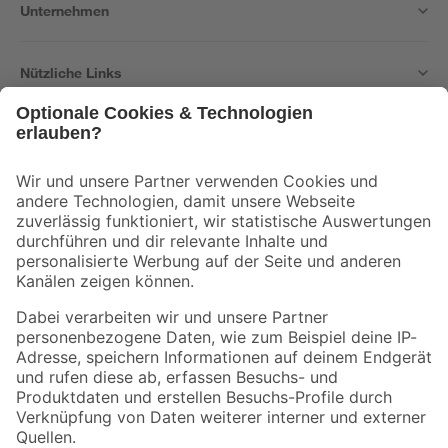
Unternehmen
Nützliche Links
Bleib auf dem Laufenden mit unserem Newsletter
Der toom Newsletter: Keine Angebote und Aktionen mehr verpassen!
Zur Newsletter Anmeldung
Folge uns
Zahlungsarten
Versandarten