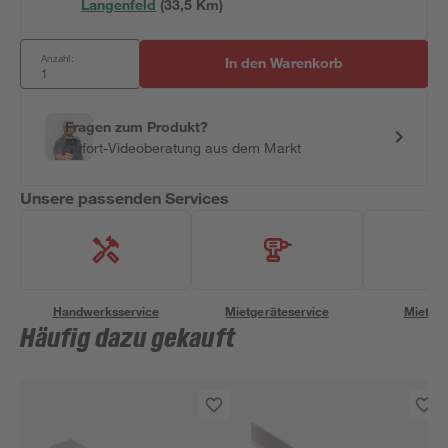
Langenfeld
(
33,5
 Km)
Anzahl:
In den Warenkorb
Fragen zum Produkt?
Sofort-Videoberatung aus dem Markt
Unsere passenden Services
Handwerksservice
Mietgeräteservice
Miettra
Häufig dazu gekauft