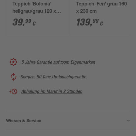
Teppich 'Bolonia'
Teppich 'Fen' grau 160
hellgrau/grau 120 x
x 230 cm
170 cm
39
,
139
,
99
99
€
€
5 Jahre Garantie auf toom Eigenmarken
Sorglos, 90 Tage Umtauschgarantie
Abholung im Markt in 2 Stunden
Wissen & Service