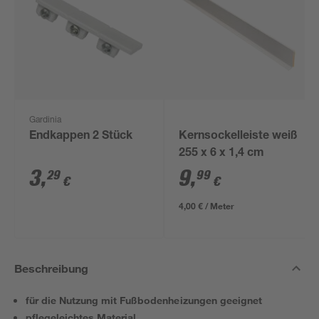
Gardinia
Endkappen 2 Stück
Kernsockelleiste weiß
255 x 6 x 1,4 cm
3
,
9
,
29
99
€
€
4,00 € / Meter
Beschreibung
für die Nutzung mit Fußbodenheizungen geeignet
pflegeleichtes Material