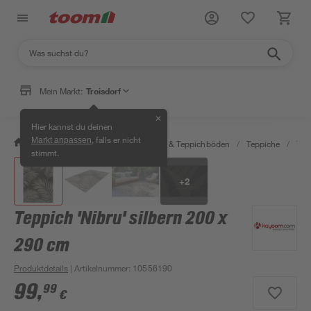
Mein Markt:
Troisdorf
✕
Hier kannst du deinen
, falls er nicht
Markt anpassen
/
Wohnen & Haushalt
/
Teppiche & Teppichböden
/
Teppiche
/
Tep
stimmt.
+
2
Teppich 'Nibru' silbern 200 x
290 cm
Produktdetails
| Artikelnummer
:
10556190
99
,
99
€