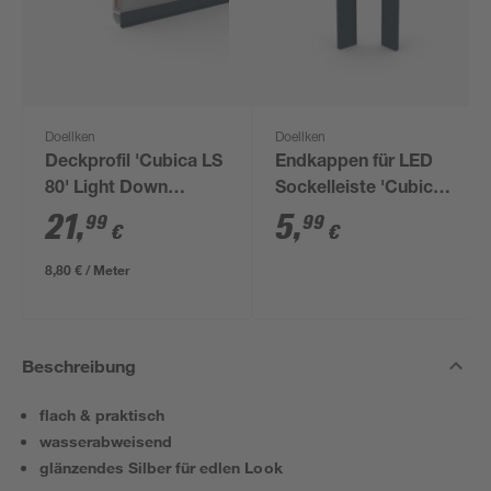
Doellken
Doellken
Deckprofil 'Cubica LS
Endkappen für LED
80' Light Down
Sockelleiste 'Cubica
anthrazit 250 x 8 x 2
LS 80' anthrazit, 2
21
,
5
,
99
99
€
€
cm
Stück
8,80 € / Meter
Beschreibung
flach & praktisch
wasserabweisend
glänzendes Silber für edlen Look