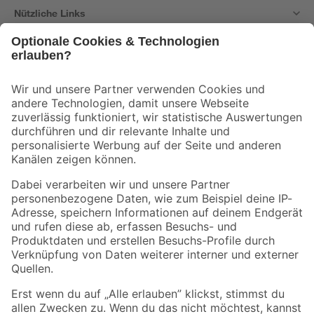
Nützliche Links
Bleib auf dem Laufenden mit unserem Newsletter
Der toom Newsletter: Keine Angebote und Aktionen mehr verpassen!
Zur Newsletter Anmeldung
Folge uns
Zahlungsarten
Versandarten
Sicher einkaufen