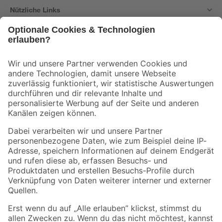
Nützliche Links
Bleib auf dem Laufenden mit unserem Newsletter
Der toom Newsletter: Keine Angebote und Aktionen mehr verpassen!
Zur Newsletter Anmeldung
Folge uns
Zahlungsarten
Versandarten
Sicher einkaufen