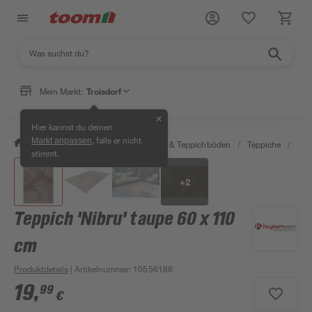
Mein Markt:
Troisdorf
✕
Hier kannst du deinen
, falls er nicht
Markt anpassen
/
Wohnen & Haushalt
/
Teppiche & Teppichböden
/
Teppiche
/
Tep
stimmt.
+
2
Teppich 'Nibru' taupe 60 x 110
cm
Produktdetails
| Artikelnummer
:
10556188
19
,
99
€