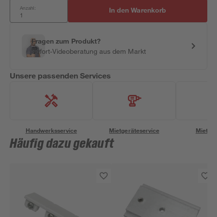
Anzahl:
In den Warenkorb
Fragen zum Produkt?
Sofort-Videoberatung aus dem Markt
Unsere passenden Services
Handwerksservice
Mietgeräteservice
Miettra
Häufig dazu gekauft