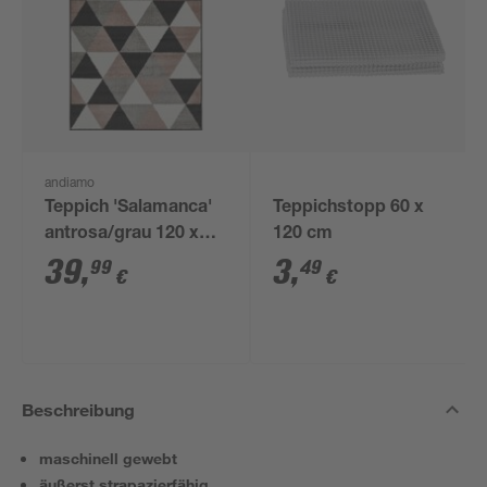
andiamo
Teppich 'Salamanca'
Teppichstopp 60 x
antrosa/grau 120 x
120 cm
170 cm
39
,
3
,
99
49
€
€
Beschreibung
maschinell gewebt
äußerst strapazierfähig