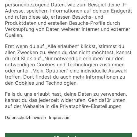
Zahlungsarten
Versandarten
Sicher einkaufen
Jetzt die toom-App herunterladen
Alle Preisangaben in EUR inkl. gesetzl. MwSt.. Die dargestellten Angebote sind unter
Umständen nicht in allen Märkten verfügbar. Die angegebenen Verfügbarkeiten beziehen
sich auf den unter "Mein Markt" ausgewählten toom Baumarkt. Alle Angebote und
Produkte nur solange der Vorrat reicht.
*Paketversand ab 59 € versandkostenfrei, gilt nicht für Artikel mit Speditionsversand, hier
fallen zusätzliche Versandkosten an.
Datenschutz
Privatsphäre
Impressum
AGB