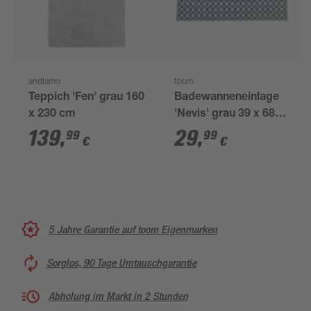
andiamo
toom
Teppich 'Fen' grau 160
Badewanneneinlage
x 230 cm
'Nevis' grau 39 x 68
cm
139
,
29
,
99
99
€
€
5 Jahre Garantie auf toom Eigenmarken
Sorglos, 90 Tage Umtauschgarantie
Abholung im Markt in 2 Stunden