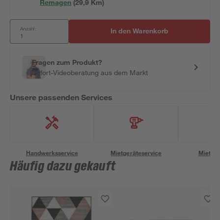
Remagen
(
29,9
 Km)
Anzahl:
In den Warenkorb
Fragen zum Produkt?
Sofort-Videoberatung aus dem Markt
Unsere passenden Services
Handwerksservice
Mietgeräteservice
Miettra
Häufig dazu gekauft