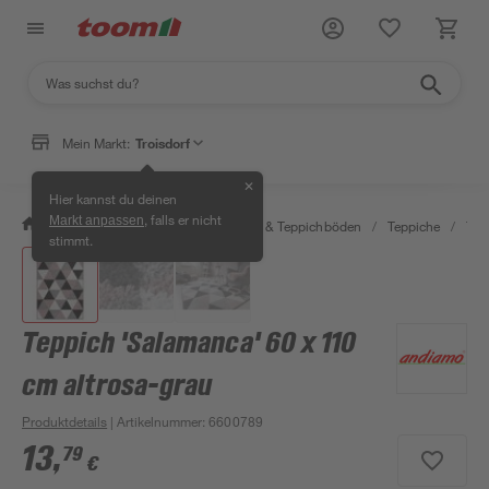
Mein Markt:
Troisdorf
✕
Hier kannst du deinen
, falls er nicht
Markt anpassen
/
Wohnen & Haushalt
/
Teppiche & Teppichböden
/
Teppiche
/
Tep
stimmt.
Teppich 'Salamanca' 60 x 110
cm altrosa-grau
Produktdetails
| Artikelnummer
:
6600789
13
,
79
€