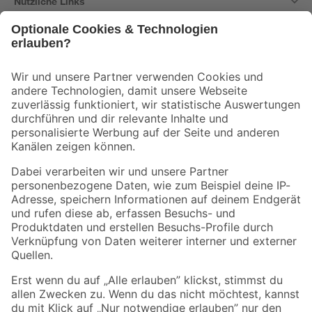
Nützliche Links
Bleib auf dem Laufenden mit unserem Newsletter
Der toom Newsletter: Keine Angebote und Aktionen mehr verpassen!
Zur Newsletter Anmeldung
Folge uns
Zahlungsarten
Versandarten
Sicher einkaufen