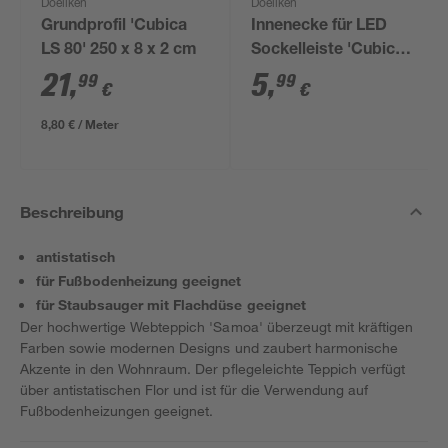
Doellken
Doellken
Grundprofil 'Cubica
Innenecke für LED
LS 80' 250 x 8 x 2 cm
Sockelleiste 'Cubica
LS 80' anthrazit
21
,
5
,
99
99
€
€
8,80 € / Meter
Beschreibung
antistatisch
für Fußbodenheizung geeignet
für Staubsauger mit Flachdüse geeignet
Der hochwertige Webteppich 'Samoa' überzeugt mit kräftigen
Farben sowie modernen Designs und zaubert harmonische
Akzente in den Wohnraum. Der pflegeleichte Teppich verfügt
über antistatischen Flor und ist für die Verwendung auf
Fußbodenheizungen geeignet.