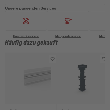
Unsere passenden Services
Handwerksservice
Mietgeräteservice
Miettra
Häufig dazu gekauft