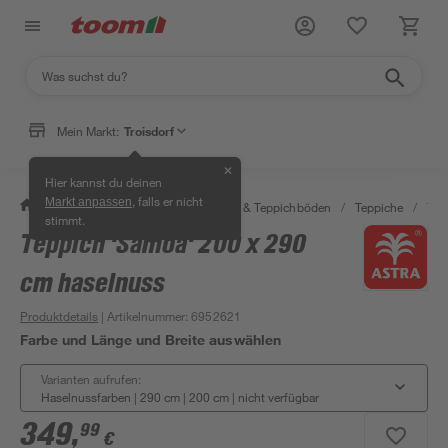
Mein Markt:
Troisdorf
✕
Hier kannst du deinen
, falls er nicht
Markt anpassen
/
Wohnen & Haushalt
/
Teppiche & Teppichböden
/
Teppiche
/
Tep
stimmt.
Teppich 'Samoa' 200 x 290
cm haselnuss
Produktdetails
| Artikelnummer
:
6952621
Farbe und Länge und Breite auswählen
Varianten aufrufen:
Haselnussfarben | 290 cm | 200 cm
|
nicht verfügbar
349
,
99
€