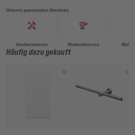
Unsere passenden Services
Handwerksservice
Mietgeräteservice
Miettra
Häufig dazu gekauft