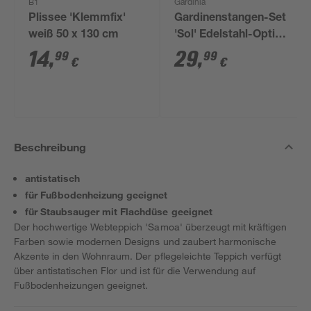
B1
Gardinia
Plissee 'Klemmfix'
Gardinenstangen-Set
weiß 50 x 130 cm
'Sol' Edelstahl-Optik
190 - 340 cm
14
,
29
,
99
99
€
€
Beschreibung
antistatisch
für Fußbodenheizung geeignet
für Staubsauger mit Flachdüse geeignet
Der hochwertige Webteppich 'Samoa' überzeugt mit kräftigen
Farben sowie modernen Designs und zaubert harmonische
Akzente in den Wohnraum. Der pflegeleichte Teppich verfügt
über antistatischen Flor und ist für die Verwendung auf
Fußbodenheizungen geeignet.