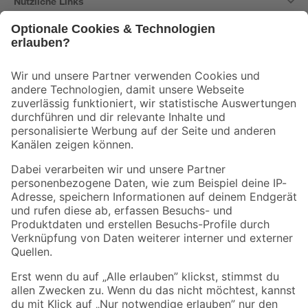
Nützliche Links
Bleib auf dem Laufenden mit unserem Newsletter
Der toom Newsletter: Keine Angebote und Aktionen mehr verpassen!
Zur Newsletter Anmeldung
Folge uns
Zahlungsarten
Versandarten
Sicher einkaufen