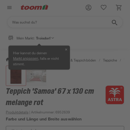
Mein Markt:
Troisdorf
✕
Hier kannst du deinen
, falls er nicht
Markt anpassen
/
Wohnen & Haushalt
/
Teppiche & Teppichböden
/
Teppiche
/
Tep
stimmt.
Teppich 'Samoa' 67 x 130 cm
melange rot
Produktdetails
| Artikelnummer
:
6952639
Farbe und Länge und Breite auswählen