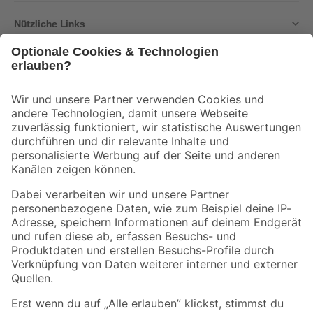
Nützliche Links
Bleib auf dem Laufenden mit unserem Newsletter
Der toom Newsletter: Keine Angebote und Aktionen mehr verpassen!
Zur Newsletter Anmeldung
Folge uns
Zahlungsarten
Versandarten
Sicher einkaufen