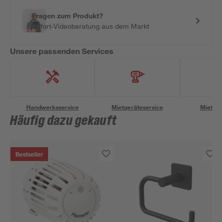
Fragen zum Produkt?
Sofort-Videoberatung aus dem Markt
Unsere passenden Services
Handwerksservice
Mietgeräteservice
Miettra
Häufig dazu gekauft
Bestseller