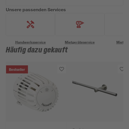
Unsere passenden Services
Handwerksservice
Mietgeräteservice
Miettra
Häufig dazu gekauft
Bestseller