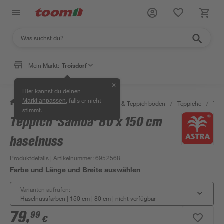
Mein Markt:
Troisdorf
✕
Hier kannst du deinen
, falls er nicht
Markt anpassen
/
Wohnen & Haushalt
/
Teppiche & Teppichböden
/
Teppiche
/
Tep
stimmt.
Teppich 'Samoa' 80 x 150 cm
haselnuss
Produktdetails
| Artikelnummer
:
6952568
Farbe und Länge und Breite auswählen
Varianten aufrufen:
Haselnussfarben | 150 cm | 80 cm
|
nicht verfügbar
79
,
99
€