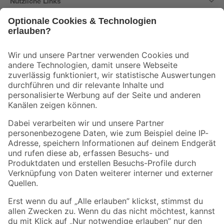
Nützliche Links
Bleib auf dem Laufenden mit unserem Newsletter
Der toom Newsletter: Keine Angebote und Aktionen mehr verpassen!
Zur Newsletter Anmeldung
Folge uns
Zahlungsarten
Versandarten
Sicher einkaufen