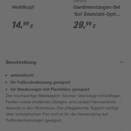
Gardinia
Ventilkopf
Gardinenstangen-Set
'Sol' Edelstahl-Optik
190 - 340 cm
14
,
29
,
99
99
€
€
Beschreibung
antistatisch
für Fußbodenheizung geeignet
für Staubsauger mit Flachdüse geeignet
Der hochwertige Webteppich 'Samoa' überzeugt mit kräftigen
Farben sowie modernen Designs und zaubert harmonische
Akzente in den Wohnraum. Der pflegeleichte Teppich verfügt
über antistatischen Flor und ist für die Verwendung auf
Fußbodenheizungen geeignet.