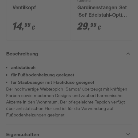
Gardinia
Ventilkopf
Gardinenstangen-Set
'Sol' Edelstahl-Optik
190 - 340 cm
14
,
29
,
99
99
€
€
Beschreibung
antistatisch
für Fußbodenheizung geeignet
für Staubsauger mit Flachdüse geeignet
Der hochwertige Webteppich 'Samoa' überzeugt mit kräftigen
Farben sowie modernen Designs und zaubert harmonische
Akzente in den Wohnraum. Der pflegeleichte Teppich verfügt
über antistatischen Flor und ist für die Verwendung auf
Fußbodenheizungen geeignet.
Eigenschaften