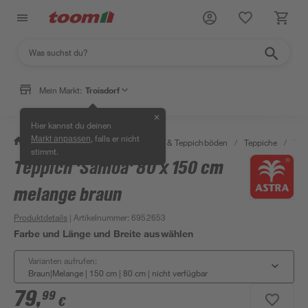
Mein Markt:
Troisdorf
✕
Hier kannst du deinen
, falls er nicht
Markt anpassen
/
Wohnen & Haushalt
/
Teppiche & Teppichböden
/
Teppiche
/
Tep
stimmt.
Teppich 'Samoa' 80 x 150 cm
melange braun
Produktdetails
| Artikelnummer
:
6952653
Farbe und Länge und Breite auswählen
Varianten aufrufen:
Braun|Melange | 150 cm | 80 cm
|
nicht verfügbar
79
,
99
€