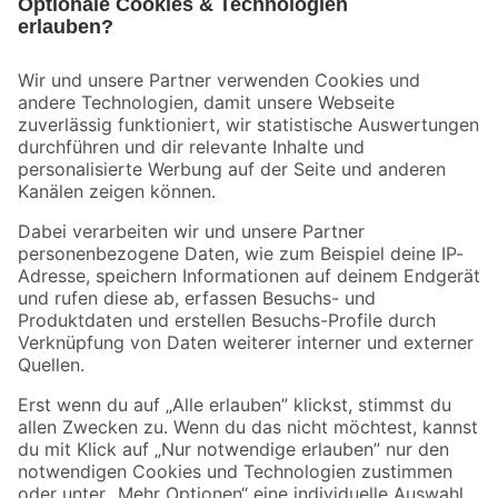
Bleib auf dem Laufenden mit unserem Newsletter
Der toom Newsletter: Keine Angebote und Aktionen mehr verpassen!
Zur Newsletter Anmeldung
Folge uns
Zahlungsarten
Versandarten
Sicher einkaufen
Jetzt die toom-App herunterladen