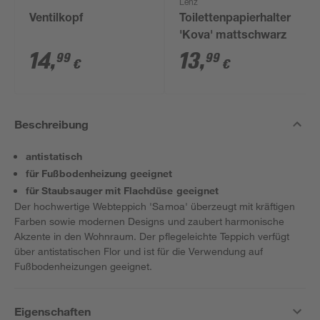
Lenz
Ventilkopf
Toilettenpapierhalter
'Kova' mattschwarz
14
,
13
,
99
99
€
€
Beschreibung
antistatisch
für Fußbodenheizung geeignet
für Staubsauger mit Flachdüse geeignet
Der hochwertige Webteppich 'Samoa' überzeugt mit kräftigen
Farben sowie modernen Designs und zaubert harmonische
Akzente in den Wohnraum. Der pflegeleichte Teppich verfügt
über antistatischen Flor und ist für die Verwendung auf
Fußbodenheizungen geeignet.
Eigenschaften