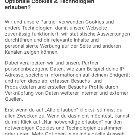
Bleib auf dem Laufenden mit unserem Newsletter
Der toom Newsletter: Keine Angebote und Aktionen mehr verpassen!
Zur Newsletter Anmeldung
Folge uns
Zahlungsarten
Versandarten
Sicher einkaufen
Jetzt die toom-App herunterladen