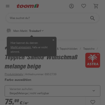
Mein Markt:
Troisdorf
✕
Hier kannst du deinen
, falls er nicht
Markt anpassen
/
Wohnen & Haushalt
/
Teppiche & Teppichböden
/
Teppiche
/
Tep
stimmt.
Teppich 'Samoa' Wunschmaß
melange beige
Produktdetails
| Artikelnummer
:
6952739
Farbe auswählen
Varianten aufrufen:
Beige|Melange
|
nicht verfügbar
75
,
99
€
/ m²