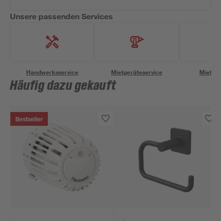
Unsere passenden Services
Handwerksservice
Mietgeräteservice
Miettra
Häufig dazu gekauft
Bestseller