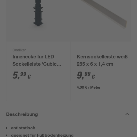
Doellken
Innenecke für LED
Kernsockelleiste weiß
Sockelleiste 'Cubica
255 x 6 x 1,4 cm
LS 80' anthrazit
5
,
9
,
99
99
€
€
4,00 € / Meter
Beschreibung
antistatisch
geeignet für Fußbodenheizung