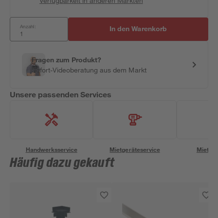
Verfügbarkeit in anderen Märkten
Anzahl:
In den Warenkorb
Fragen zum Produkt?
Sofort-Videoberatung aus dem Markt
Unsere passenden Services
Handwerksservice
Mietgeräteservice
Miettra
Häufig dazu gekauft