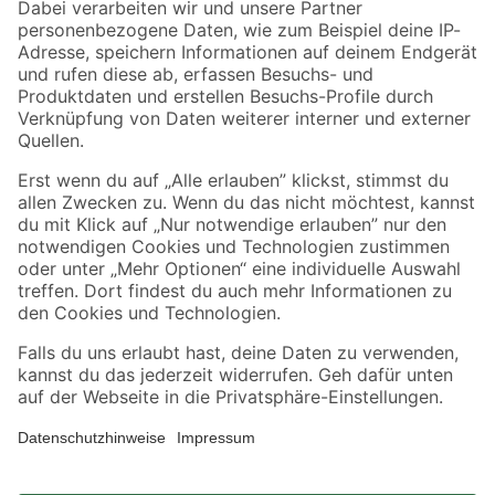
Zahlungsarten
Versandarten
Sicher einkaufen
Jetzt die toom-App herunterladen
Alle Preisangaben in EUR inkl. gesetzl. MwSt.. Die dargestellten Angebote sind unter
Umständen nicht in allen Märkten verfügbar. Die angegebenen Verfügbarkeiten beziehen
sich auf den unter "Mein Markt" ausgewählten toom Baumarkt. Alle Angebote und
Produkte nur solange der Vorrat reicht.
*Paketversand ab 59 € versandkostenfrei, gilt nicht für Artikel mit Speditionsversand, hier
fallen zusätzliche Versandkosten an.