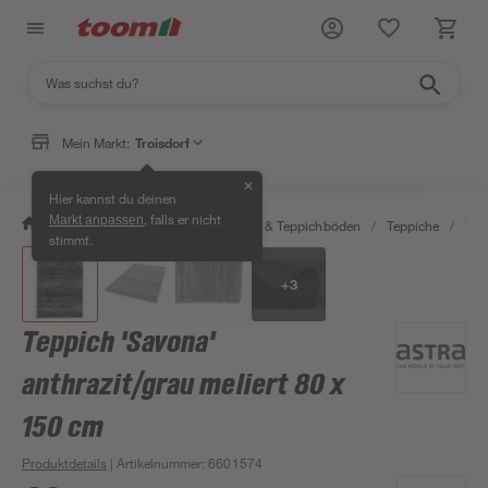
Mein Markt:
Troisdorf
✕
Hier kannst du deinen
, falls er nicht
Markt anpassen
/
Wohnen & Haushalt
/
Teppiche & Teppichböden
/
Teppiche
/
Tep
stimmt.
+
3
Teppich 'Savona'
anthrazit/grau meliert 80 x
150 cm
Produktdetails
| Artikelnummer
:
6601574