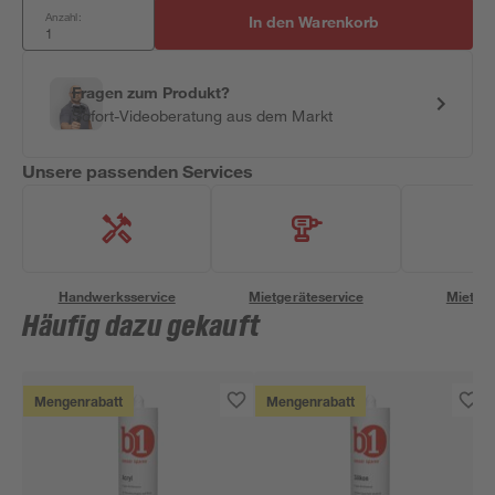
Anzahl:
In den Warenkorb
Fragen zum Produkt?
Sofort-Videoberatung aus dem Markt
Unsere passenden Services
Handwerksservice
Mietgeräteservice
Miettra
Häufig dazu gekauft
Mengenrabatt
Mengenrabatt