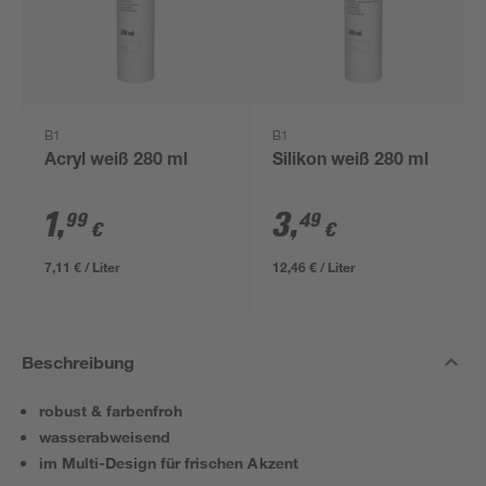
B1
B1
Acryl weiß 280 ml
Silikon weiß 280 ml
1
,
3
,
99
49
€
€
7,11 € / Liter
12,46 € / Liter
Beschreibung
robust & farbenfroh
wasserabweisend
im Multi-Design für frischen Akzent