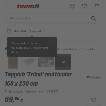
Mein Markt:
Troisdorf
✕
Hier kannst du deinen
, falls er nicht
Markt anpassen
/
Wohnen & Haushalt
/
Teppiche & Teppichböden
/
Teppiche
/
Tep
stimmt.
+
2
Teppich 'Tribal' multicolor
160 x 230 cm
Produktdetails
| Artikelnummer
:
10556273
69
,
99
€