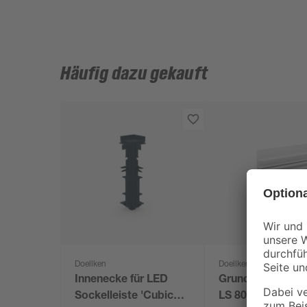
Häufig dazu gekauft
Doellken
Doellken
Innenecke für LED
Grundprofil 'Cub
Sockelleiste 'Cubica
LS 80' 250 x 8 x 