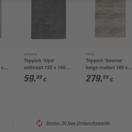
andiamo
Astra
Teppich 'Alpa'
Teppich 'Savona'
 x
anthrazit 120 x 160
beige meliert 160 x
cm
230 cm
59
,
279
,
99
99
€
€
Sorglos, 90 Tage Umtauschgarantie