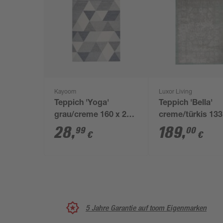
Kayoom
Luxor Living
Teppich 'Yoga'
Teppich 'Bella'
grau/creme 160 x 230
creme/türkis 133
cm
190 cm
28
,
189
,
99
00
€
€
5 Jahre Garantie auf toom Eigenmarken