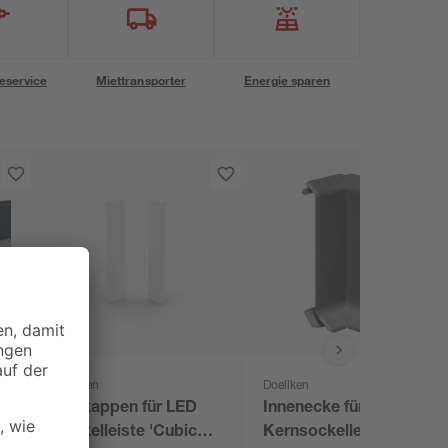
eservice
Miettransporter
Energie sparen
Doellken
Doellken
S
Endkappen für LED
Innenecke für
Sockelleiste 'Cubica
Kernsockelleiste 60,