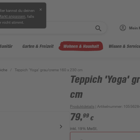
✕
ier kannst du deinen
, falls
Markt anpassen
r nicht stimmt.
Mein 
Sanitär
Garten & Freizeit
Wohnen & Haushalt
Wissen & Servic
iche
/
Teppich 'Yoga' grau/creme 160 x 230 cm
Teppich 'Yoga' g
cm
Produktdetails
| Artikelnummer
:
1055628
79
,
99
€
inkl. 19% MwSt.