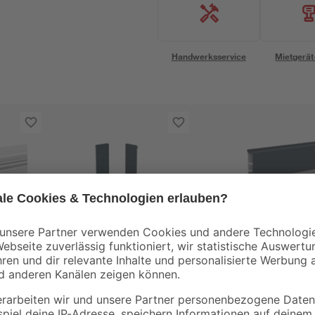
Handwerksservice
Mietgerät
Doellken
Doellken
ica
Endkappen für LED
Deckprofil 'Cubica L
2 cm
Sockelleiste 'Cubica
80' Light Down