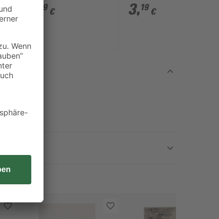
LS 80' weiß, 2 Stück
dunkelgrau
5
,
3
,
99
19
€
€