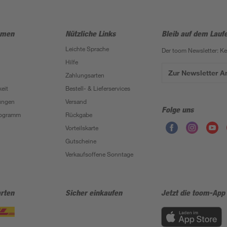
hmen
Nützliche Links
Bleib auf dem Lauf
Leichte Sprache
Der toom Newsletter: K
Hilfe
Zur Newsletter 
Zahlungsarten
eit
Bestell- & Lieferservices
ungen
Versand
Folge uns
Programm
Rückgabe
Vorteilskarte
Gutscheine
Verkaufsoffene Sonntage
rten
Sicher einkaufen
Jetzt die toom-App