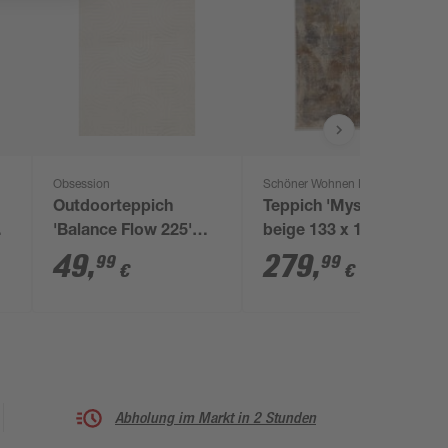
Obsession
Schöner Wohnen Kollektion
Outdoorteppich
Teppich 'Mystik'
'Balance Flow 225'
beige 133 x 185 cm
creme 120 x 170 cm
49
,
279
,
99
99
€
€
Abholung im Markt in 2 Stunden