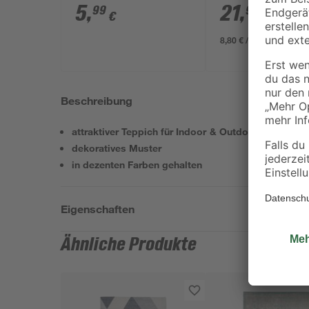
LS 80' anthrazit
5
,
21
,
99
99
€
€
8,80 € / Meter
Beschreibung
attraktiver Teppich für Indoor & Outdoor
dekoratives Muster
in dezenten Farben gehalten
Eigenschaften
Ähnliche Produkte