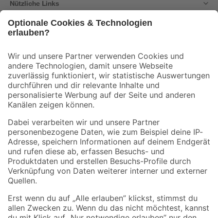
Nützliche Links
Bleib auf dem Laufenden mit unserem Newsletter
Der toom Newsletter: Keine Angebote und Aktionen mehr verpassen!
Zur Newsletter Anmeldung
Folge uns
Zahlungsarten
Versandarten
Sicher einkaufen