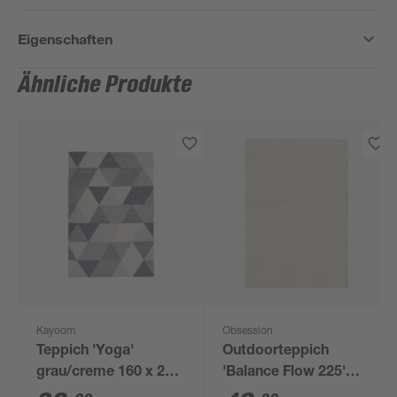
Eigenschaften
Ähnliche Produkte
Kayoom
Obsession
Teppich 'Yoga'
Outdoorteppich
grau/creme 160 x 230
'Balance Flow 225'
cm
creme 120 x 170 cm