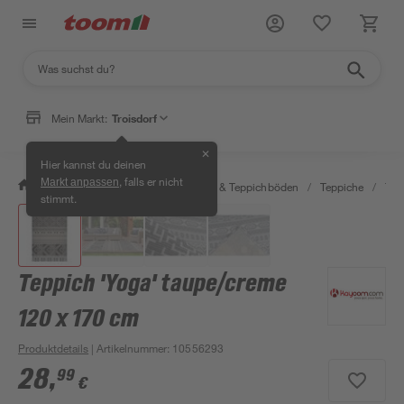
Mein Markt:
Troisdorf
✕
Hier kannst du deinen
, falls er nicht
Markt anpassen
/
Wohnen & Haushalt
/
Teppiche & Teppichböden
/
Teppiche
/
Tep
stimmt.
Teppich 'Yoga' taupe/creme
120 x 170 cm
Produktdetails
| Artikelnummer
:
10556293
28
,
99
€