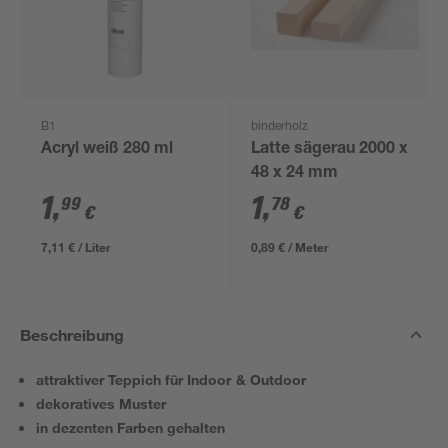
B1
binderholz
Acryl weiß 280 ml
Latte sägerau 2000 x
48 x 24 mm
1
,
1
,
99
78
€
€
7,11 € / Liter
0,89 € / Meter
Beschreibung
attraktiver Teppich für Indoor & Outdoor
dekoratives Muster
in dezenten Farben gehalten