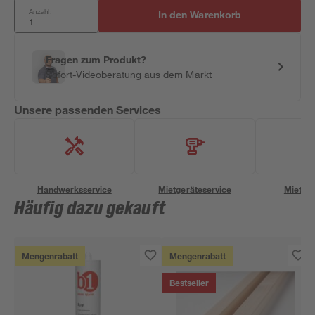
Anzahl:
In den Warenkorb
Fragen zum Produkt?
Sofort-Videoberatung aus dem Markt
Unsere passenden Services
Handwerksservice
Mietgeräteservice
Miettra
Häufig dazu gekauft
Mengenrabatt
Mengenrabatt
Bestseller