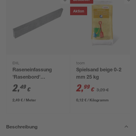
Bestseller
Aktion
EHL
toom
Raseneinfassung
Spielsand beige 0-2
'Rasenbord'
mm 25 kg
beidseitig abgerundet
2
,
2
,
49
99
€
€
3,29 €
5 x 25 x 100 cm grau
2,49 € / Meter
0,12 € / Kilogramm
Beschreibung