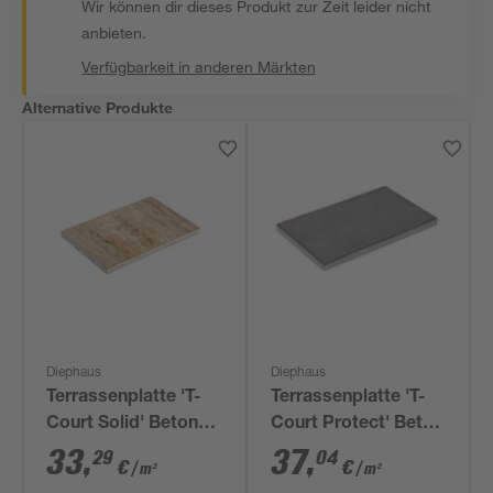
Wir können dir dieses Produkt zur Zeit leider nicht
anbieten.
Verfügbarkeit in anderen Märkten
Alternative Produkte
Diephaus
Diephaus
Terrassenplatte 'T-
Terrassenplatte 'T-
Court Solid' Beton
Court Protect' Beton
muschelkalkfarben
60 x 40 x 4 cm
33
,
37
,
29
04
€
€
/ m²
/ m²
60 x 40 x 4 cm