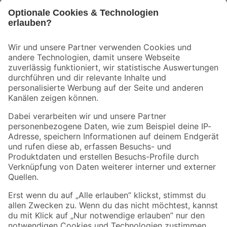
Bleib auf dem Laufenden mit unserem Newsletter
Der toom Newsletter: Keine Angebote und Aktionen mehr verpassen!
Zur Newsletter Anmeldung
Folge uns
Zahlungsarten
Versandarten
Sicher einkaufen
Jetzt die toom-App herunterladen