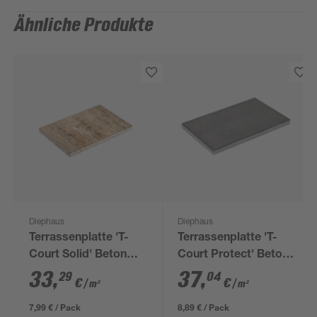
Ähnliche Produkte
Diephaus
Diephaus
Terrassenplatte 'T-
Terrassenplatte 'T-
Court Solid' Beton
Court Protect' Beton
muschelkalkfarben 60
60 x 40 x 4 cm
33
,
37
,
29
04
€
€
/ m²
/ m²
x 40 x 4 cm
7,99 € / Pack
8,89 € / Pack