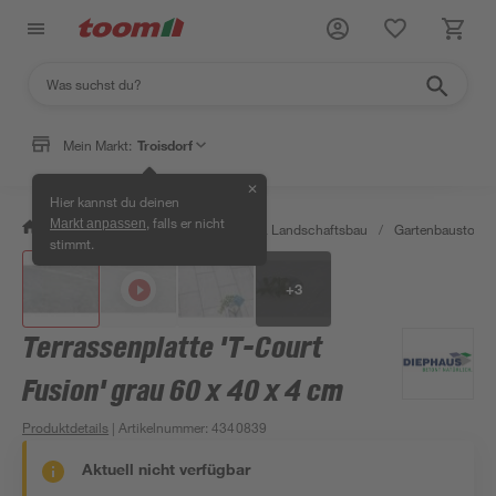
Mein Markt:
Troisdorf
✕
Hier kannst du deinen
, falls er nicht
Markt anpassen
/
Garten & Freizeit
/
Gartenbau & Landschaftsbau
/
Gartenbaustoffe 
stimmt.
+
3
Terrassenplatte 'T-Court
Fusion' grau 60 x 40 x 4 cm
Produktdetails
| Artikelnummer
:
4340839
Aktuell nicht verfügbar