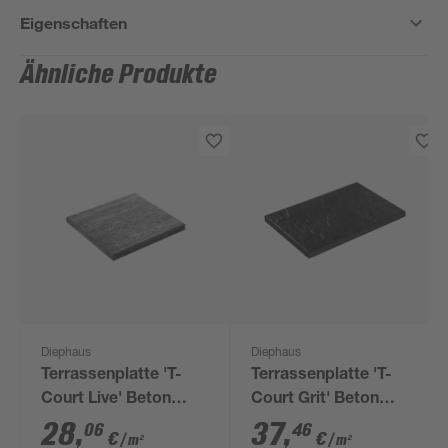
Eigenschaften
Ähnliche Produkte
Diephaus
Diephaus
Terrassenplatte 'T-
Terrassenplatte 'T-
Court Live' Beton
Court Grit' Beton
grau/schwarz 40 x 40
schwarz 60 x 40 x 4
28
,
37
,
06
46
€
€
/ m²
/ m²