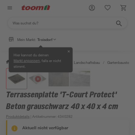
Mein Markt:
Troisdorf
✕
Hier kannst du deinen
, falls er nicht
Markt anpassen
/
Garten & Freizeit
/
Gartenbau & Landschaftsbau
/
Gartenbaustoffe 
stimmt.
Terrassenplatte 'T-Court Protect'
Beton grauschwarz 40 x 40 x 4 cm
Produktdetails
| Artikelnummer
:
4340282
Aktuell nicht verfügbar