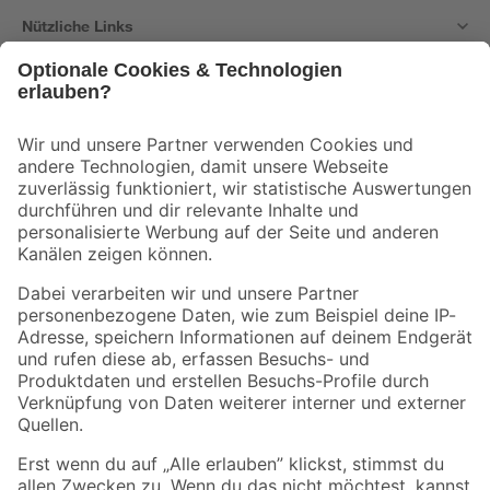
Nützliche Links
Bleib auf dem Laufenden mit unserem Newsletter
Der toom Newsletter: Keine Angebote und Aktionen mehr verpassen!
Zur Newsletter Anmeldung
Folge uns
Zahlungsarten
Versandarten
Sicher einkaufen