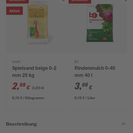
Bestseller
Bestseller
Aktion
toom
B1
Spielsand beige 0-2
Rindenmulch 0-40
mm 25 kg
mm 40 l
2
,
3
,
99
99
€
€
3,29 €
0,12 € / Kilogramm
0,10 € / Liter
Beschreibung