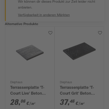
Wir können dir dieses Produkt zur Zeit leider nicht
anbieten.
Verfügbarkeit in anderen Märkten
Alternative Produkte
Diephaus
Diephaus
Terrassenplatte 'T-
Terrassenplatte 'T-
Court Live' Beton
Court Grit' Beton
grau/schwarz 40 x
schwarz 60 x 40 x 4
28
,
37
,
06
46
€
€
/ m²
/ m²
40 x 4 cm
cm