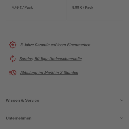
x 4 cm
cm
4,49 € / Pack
8,99 € / Pack
5 Jahre Garantie auf toom Eigenmarken
Sorglos, 90 Tage Umtauschgarantie
Abholung im Markt in 2 Stunden
Wissen & Service
Unternehmen