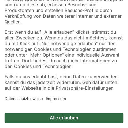
Zahlungsarten
Versandarten
Sicher einkaufen
Jetzt die toom-App herunterladen
Alle Preisangaben in EUR inkl. gesetzl. MwSt.. Die dargestellten Angebote sind unter
Umständen nicht in allen Märkten verfügbar. Die angegebenen Verfügbarkeiten beziehen
sich auf den unter "Mein Markt" ausgewählten toom Baumarkt. Alle Angebote und
Produkte nur solange der Vorrat reicht.
*Paketversand ab 59 € versandkostenfrei, gilt nicht für Artikel mit Speditionsversand, hier
fallen zusätzliche Versandkosten an.
Datenschutz
Privatsphäre
Impressum
AGB
Nutzungsbedingungen
Widerrufsrecht
Vertrag widerrufen