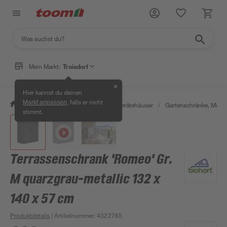
Mein Markt:
Troisdorf
✕
Hier kannst du deinen
, falls er nicht
Markt anpassen
/
Garten & Freizeit
/
Garten- & Gerätehäuser
/
Gartenschränke, Müll
stimmt.
Terrassenschrank 'Romeo' Gr.
M quarzgrau-metallic 132 x
140 x 57 cm
Produktdetails
| Artikelnummer
:
4322765