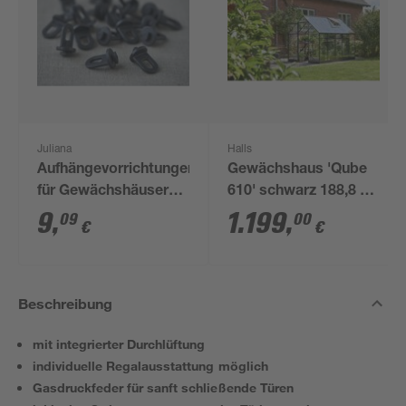
Juliana
Halls
Aufhängevorrichtungen
Gewächshaus 'Qube
für Gewächshäuser
610' schwarz 188,8 x
schwarz 20 Stück
312,6 cm mit 3 mm
9
,
1.199
,
09
00
€
€
Sicherheitsglas
Beschreibung
mit integrierter Durchlüftung
individuelle Regalausstattung möglich
Gasdruckfeder für sanft schließende Türen