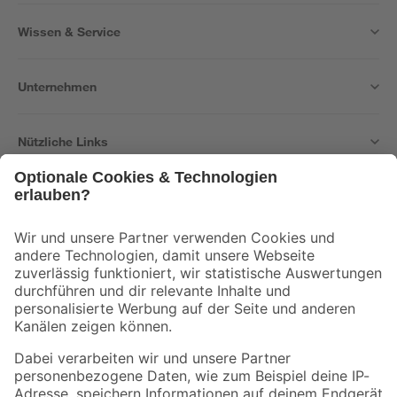
Wissen & Service
Unternehmen
Nützliche Links
Bleib auf dem Laufenden mit unserem Newsletter
Der toom Newsletter: Keine Angebote und Aktionen mehr verpassen!
Zur Newsletter Anmeldung
Folge uns