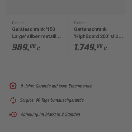
Biohort
Biohort
Geräteschrank '150
Gartenschrank
Large' silber-metallic
'HighBoard 200' silber
156 x 155 x 184 cm
metallic 200 x 84 x
989
,
1.749
,
00
00
€
€
127 cm
5 Jahre Garantie auf toom Eigenmarken
Sorglos, 90 Tage Umtauschgarantie
Abholung im Markt in 2 Stunden