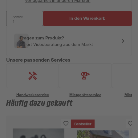
Verfügbarkeit in anderen Märkten
Anzahl:
In den Warenkorb
Fragen zum Produkt?
Sofort-Videoberatung aus dem Markt
Unsere passenden Services
Handwerksservice
Mietgeräteservice
Miettra
Häufig dazu gekauft
Bestseller