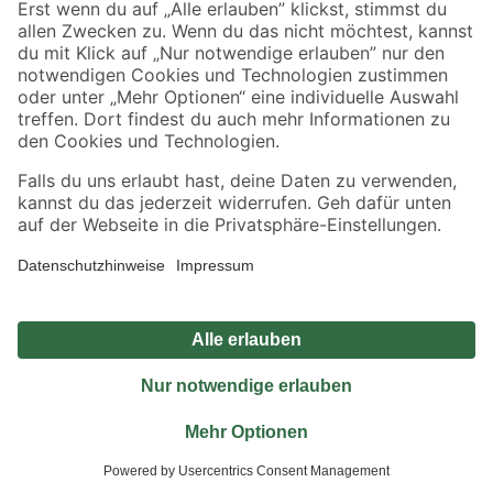
Jetzt die toom-App herunterladen
Alle Preisangaben in EUR inkl. gesetzl. MwSt.. Die dargestellten Angebote sind unter
Umständen nicht in allen Märkten verfügbar. Die angegebenen Verfügbarkeiten beziehen
sich auf den unter "Mein Markt" ausgewählten toom Baumarkt. Alle Angebote und
Produkte nur solange der Vorrat reicht.
*Paketversand ab 59 € versandkostenfrei, gilt nicht für Artikel mit Speditionsversand, hier
fallen zusätzliche Versandkosten an.
Datenschutz
Privatsphäre
Impressum
AGB
Nutzungsbedingungen
Widerrufsrecht
Vertrag widerrufen
Barrierefreiheit
© 2026 toom Baumarkt GmbH