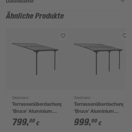
Datenblätter
Ähnliche Produkte
Westmann
Westmann
Terrassenüberdachung
Terrassenüberdachung
'Bruce' Aluminium
'Bruce' Aluminium
schwarz 300 x 313 x
schwarz 300 x 435 x
799
,
999
,
00
00
€
€
270 cm
270 cm