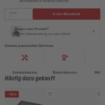
Verfügbarkeit in anderen Märkten
Anzahl:
In den Warenkorb
Fragen zum Produkt?
Sofort-Videoberatung aus dem Markt
Unsere passenden Services
Handwerksservice
Mietgeräteservice
Miettra
Häufig dazu gekauft
- 780 €