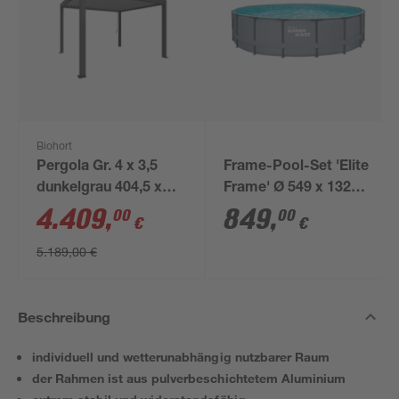
Biohort
Pergola Gr. 4 x 3,5
Frame-Pool-Set 'Elite
dunkelgrau 404,5 x
Frame' Ø 549 x 132
367,5 cm
cm mit Filterpumpe
4.409
,
849
,
00
00
€
€
und Sicherheitsleiter
5.189,00 €
Beschreibung
individuell und wetterunabhängig nutzbarer Raum
der Rahmen ist aus pulverbeschichtetem Aluminium