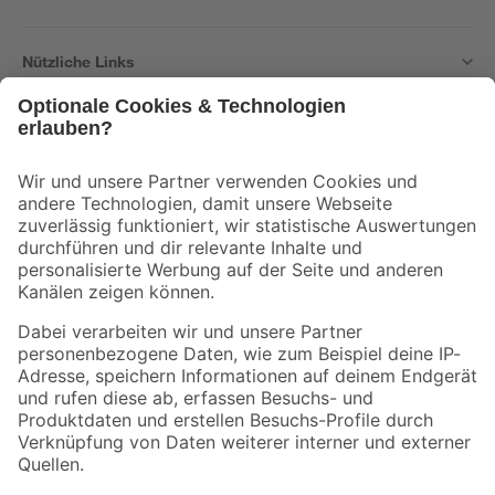
Nützliche Links
Bleib auf dem Laufenden mit unserem Newsletter
Der toom Newsletter: Keine Angebote und Aktionen mehr verpassen!
Zur Newsletter Anmeldung
Folge uns
Zahlungsarten
Versandarten
Sicher einkaufen