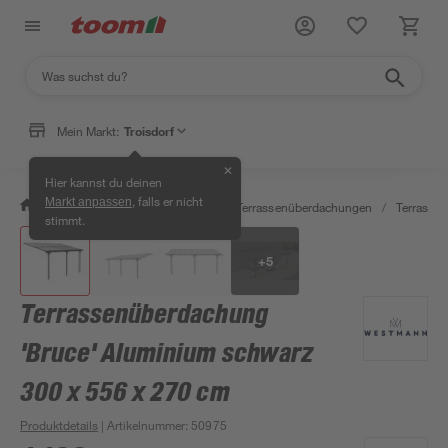
Mein Markt:
Troisdorf
✕
Hier kannst du deinen
, falls er nicht
Markt anpassen
/
Garten & Freizeit
/
Carports & Terrassenüberdachungen
/
Terrasse
stimmt.
+
5
Terrassenüberdachung
'Bruce' Aluminium schwarz
300 x 556 x 270 cm
Produktdetails
| Artikelnummer
:
50975