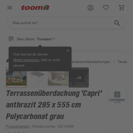
Mein Markt:
Troisdorf
✕
Hier kannst du deinen
, falls er nicht
Markt anpassen
/
Garten & Freizeit
/
Carports & Terrassenüberdachungen
/
Terrasse
stimmt.
+
5
Terrassenüberdachung 'Capri'
anthrazit 295 x 555 cm
Polycarbonat grau
Produktdetails
| Artikelnummer
:
10510568