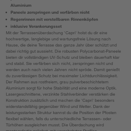
Aluminium
Paneele zerspringen und verfärben nicht
Regenrinnen mit verstellbaren Rinnenköpfen
inklusive Verankerungsset
Mit der Terrassenüberdachung 'Capri' holst du dir eine
hochwertige, langlebige und wartungsfreie Lösung nach
Hause, die deine Terrasse das ganze Jahr über schützt und
dabei richtig gut aussieht. Die robusten Polycarbonat-Paneele
bieten dir vollständigen UV‑Schutz und bleiben dauerhaft klar
und stabil. Sie verfärben sich nicht, zerspringen nicht und
werden auch nach vielen Jahren nicht spröde. Damit genießt
du zuverlässigen Schutz bei maximaler Lichtdurchlässigkeit.
Der Rahmen aus rostfreiem, grau pulverbeschichtetem
Aluminium sorgt für hohe Stabilität und eine moderne Optik.
Lasergeschnittene, verzinkte Stahlverbinder verstärken die
Konstruktion zusätzlich und machen die 'Capri' besonders
widerstandsfähig gegenüber Wind und Wetter. Dank der
leistungsstarken Struktur kannst du die Position der Pfosten
flexibel wählen, falls du unterschiedliche Terrassen- oder
Türhöhen ausgleichen musst. Die Überdachung wird
montagefertig geliefert, mit vorgebohrten Profilen,