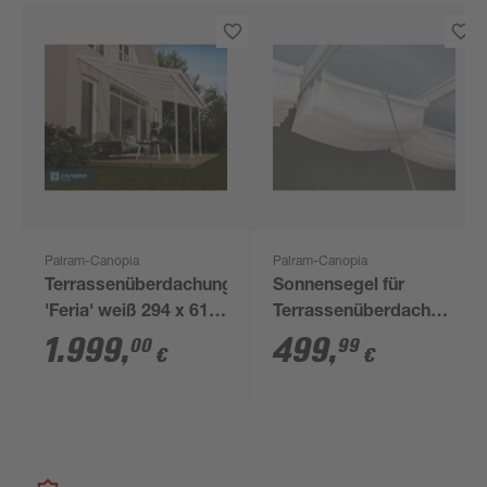
Palram-Canopia
Palram-Canopia
Terrassenüberdachung
Sonnensegel für
'Feria' weiß 294 x 610
Terrassenüberdachung
cm Polycarbonat
3 x 7,4 m
1.999
,
499
,
00
99
€
€
transparent