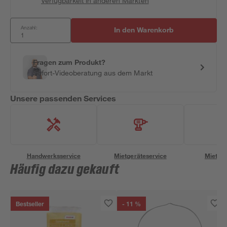
Verfügbarkeit in anderen Märkten
Anzahl:
In den Warenkorb
Fragen zum Produkt?
Sofort-Videoberatung aus dem Markt
Unsere passenden Services
Handwerksservice
Mietgeräteservice
Miettra
Häufig dazu gekauft
Bestseller
- 11 %