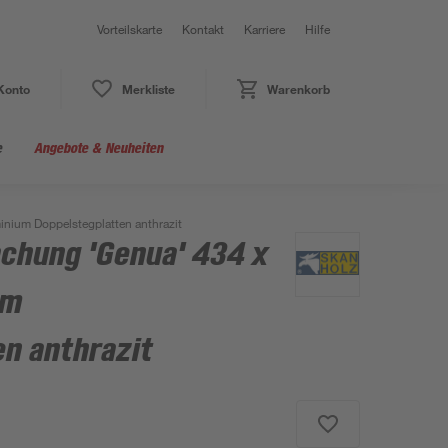
Vorteilskarte
Kontakt
Karriere
Hilfe
Konto
Merkliste
Warenkorb
e
Angebote & Neuheiten
nium Doppelstegplatten anthrazit
chung 'Genua' 434 x
um
n anthrazit