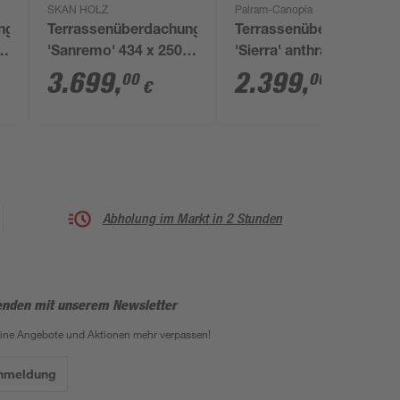
SKAN HOLZ
Palram-Canopia
ng
Terrassenüberdachung
Terrassenüberdachung
'Sanremo' 434 x 250
'Sierra' anthrazit 295 x
cm Leimholz
924 cm Polycarbonat
3.699
,
2.399
,
00
00
€
€
Doppelstegplatten
transparent
Eiche hell
Abholung im Markt in 2 Stunden
enden mit unserem Newsletter
eine Angebote und Aktionen mehr verpassen!
Anmeldung