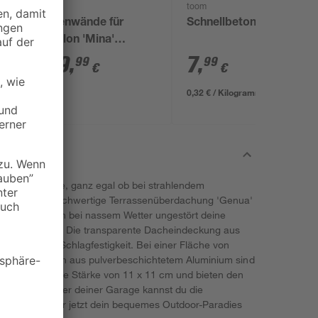
toom
Seitenwände für
Schnellbeton 25 kg
Pavillon 'Mina'
schwarz 4er-Set
179
,
7
,
99
99
€
€
0,32 € / Kilogramm
uf der Terrasse, ganz egal ob bei strahlendem
Regen. Die hochwertige Terrassenüberdachung 'Genua'
 damit du auch bei nassem Wetter ungestört deine
ringen kannst. Die transparente Dacheindeckung aus
t eine hohe Schlagfestigkeit. Bei einer Fläche von
bar. Die Pfosten aus pulverbeschichtetem Aluminium sind
. Sie haben eine Stärke von 11 x 11 cm und bieten den
es Hauses oder deiner Garage kannst du die
gen. Schaff dir jetzt dein bequemes Outdoor-Paradies