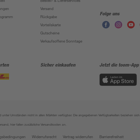
eit
Bestell- & Lieferservices
ungen
Versand
Folge uns
Programm
Rückgabe
Vorteilskarte
Gutscheine
Verkaufsoffene Sonntage
rten
Sicher einkaufen
Jetzt die toom-App
sind unter Umständen nicht in allen Märkten verfügbar. Die angegebenen Verfügbarkeiten beziehen s
ersand, hier fallen zusätzliche Versandkosten an.
gsbedingungen
Widerrufsrecht
Vertrag widerrufen
Barrierefreiheit