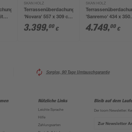
SKAN HOLZ
SKAN HOLZ
achung
Terrassenüberdachung
Terrassenüberdachu
it
'Novara' 557 x 309 cm
'Sanremo' 434 x 350
Leimholz
cm Leimholz
3.399
,
4.749
,
00
00
€
€
Doppelstegplatten
Doppelstegplatten
weiß
schiefergrau
Sorglos, 90 Tage Umtauschgarantie
hmen
Nützliche Links
Bleib auf dem Lauf
Leichte Sprache
Der toom Newsletter: K
Hilfe
Zur Newsletter 
Zahlungsarten