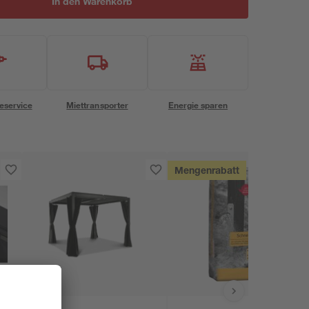
In den Warenkorb
eservice
Miettransporter
Energie sparen
Mengenrabatt