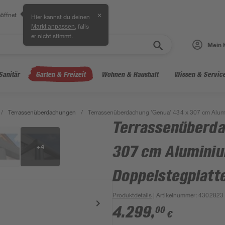
öffnet
✕
Hier kannst du deinen
, falls
Markt anpassen
er nicht stimmt.
Mein 
Sanitär
Garten & Freizeit
Wohnen & Haushalt
Wissen & Servic
/
Terrassenüberdachungen
/
Terrassenüberdachung 'Genua' 434 x 307 cm Alumi
Terrassenüberda
+
4
307 cm Alumini
Doppelstegplatte
Produktdetails
| Artikelnummer
:
4302823
4.299
,
00
€