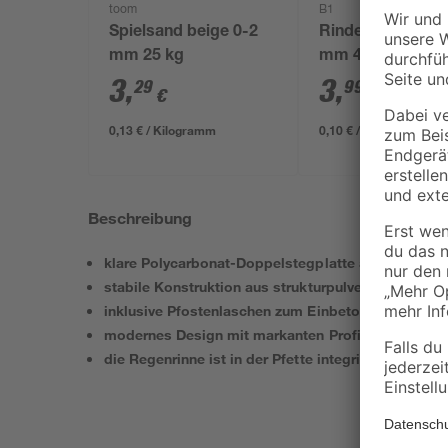
toom
B1
Spielsand beige 0-2
Rindenmulch 0-4
mm 25 kg
mm 40 l
3
,
3
,
29
99
€
€
0,13 € / Kilogramm
0,10 € / Liter
Beschreibung
klare Polycarbonat-Doppelstegplatte als Dachein
stabile Konstruktion aus strukturpulverbeschicht
inklusive Pfostenlaschen zum Einbetonieren
modernes Design mit markanten Profillinien
die Regenrinne ist in der Pfette integriert