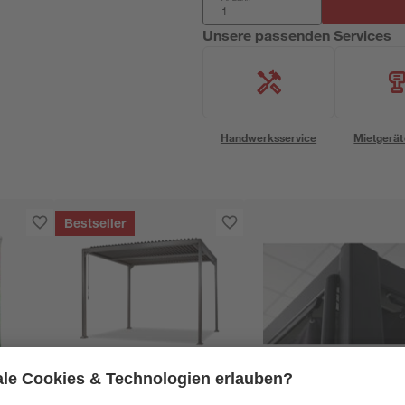
Unsere passenden Services
Handwerksservice
Mietgerät
Bestseller