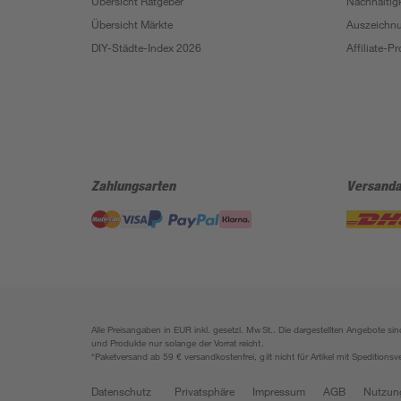
Übersicht Ratgeber
Nachhaltigk
Übersicht Märkte
Auszeichn
DIY-Städte-Index 2026
Affiliate-
Zahlungsarten
Versanda
Alle Preisangaben in EUR inkl. gesetzl. MwSt.. Die dargestellten Angebote 
und Produkte nur solange der Vorrat reicht.
*Paketversand ab 59 € versandkostenfrei, gilt nicht für Artikel mit Speditionsv
Datenschutz
Privatsphäre
Impressum
AGB
Nutzun