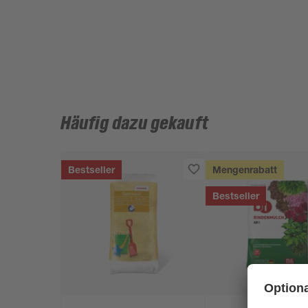
Häufig dazu gekauft
Bestseller
Mengenrabatt
Bestseller