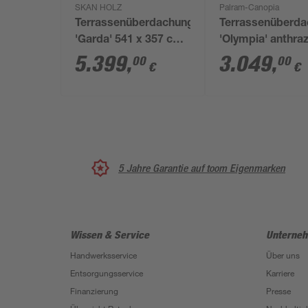
SKAN HOLZ
Palram-Canopia
Terrassenüberdachung
Terrassenüberd
'Garda' 541 x 357 cm
'Olympia' anthraz
Aluminium
294 x 860 cm
5.399
,
3.049
,
00
00
€
€
Doppelstegplatten
Polycarbonat
anthrazit
transparent
5 Jahre Garantie auf toom Eigenmarken
Wissen & Service
Unterne
Handwerksservice
Über uns
Entsorgungsservice
Karriere
Finanzierung
Presse