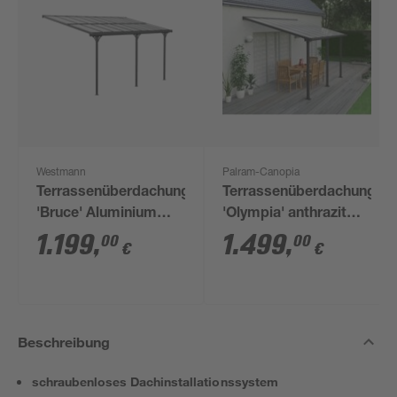
Westmann
Palram-Canopia
Terrassenüberdachung
Terrassenüberdachung
'Bruce' Aluminium
'Olympia' anthrazit
schwarz 300 x 556 x
294 x 425 cm
1.199
,
1.499
,
00
00
€
€
270 cm
Polycarbonat
transparent
Beschreibung
schraubenloses Dachinstallationssystem