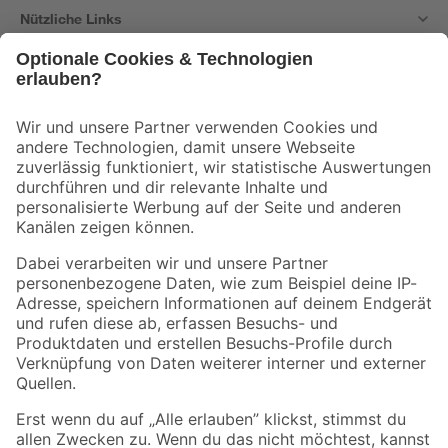
Nützliche Links
Bleib auf dem Laufenden mit unserem Newsletter
Der toom Newsletter: Keine Angebote und Aktionen mehr verpassen!
Zur Newsletter Anmeldung
Folge uns
Zahlungsarten
Versandarten
Sicher einkaufen