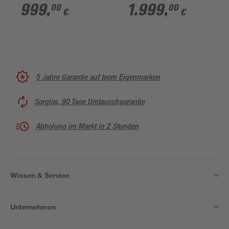
434 cm Polycarbonat
610 cm Polycarbonat
999
,
1.999
,
00
00
€
€
transparent
transparent
5 Jahre Garantie auf toom Eigenmarken
Sorglos, 90 Tage Umtauschgarantie
Abholung im Markt in 2 Stunden
Wissen & Service
Unternehmen