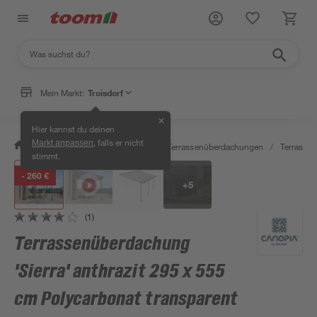
Mein Markt:
Troisdorf
✕
Hier kannst du deinen
, falls er nicht
Markt anpassen
/
Garten & Freizeit
/
Carports & Terrassenüberdachungen
/
Terrasse
stimmt.
- 260 €
+
5
(1)
Terrassenüberdachung
'Sierra' anthrazit 295 x 555
cm Polycarbonat transparent