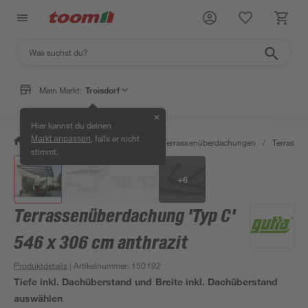
Mein Markt:
Troisdorf
✕
Hier kannst du deinen
, falls er nicht
Markt anpassen
/
Garten & Freizeit
/
Carports & Terrassenüberdachungen
/
Terrasse
stimmt.
+
6
Terrassenüberdachung 'Typ C'
546 x 306 cm anthrazit
Produktdetails
| Artikelnummer
:
150192
Tiefe inkl. Dachüberstand und Breite inkl. Dachüberstand
auswählen