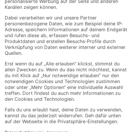
Folge uns
Zahlungsarten
Versandarten
Sicher einkaufen
Jetzt die toom-App herunterladen
Alle Preisangaben in EUR inkl. gesetzl. MwSt.. Die dargestellten Angebote sind unter
Umständen nicht in allen Märkten verfügbar. Die angegebenen Verfügbarkeiten beziehen
sich auf den unter "Mein Markt" ausgewählten toom Baumarkt. Alle Angebote und
Produkte nur solange der Vorrat reicht.