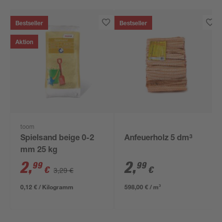
Bestseller
Bestseller
Aktion
toom
Spielsand beige 0-2
Anfeuerholz 5 dm³
mm 25 kg
2
,
2
,
99
99
€
€
3,29 €
0,12 € / Kilogramm
598,00 € / m³