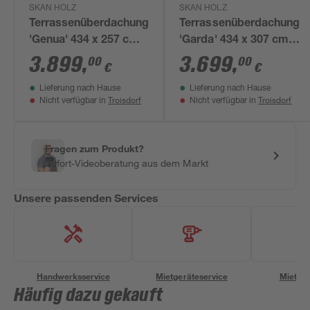
SKAN HOLZ
SKAN HOLZ
Terrassenüberdachung
Terrassenüberdachung
'Genua' 434 x 257 cm
'Garda' 434 x 307 cm
Aluminium
Aluminium
3.899
,
3.699
,
00
00
€
€
Doppelstegplatten
Doppelstegplatten
Lieferung nach Hause
Lieferung nach Hause
anthrazit
weiß
Troisdorf
Troisdorf
Nicht verfügbar in
Nicht verfügbar in
Fragen zum Produkt?
Sofort-Videoberatung aus dem Markt
Unsere passenden Services
Handwerksservice
Mietgeräteservice
Miettra
Häufig dazu gekauft