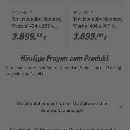
SKAN HOLZ
SKAN HOLZ
Terrassenüberdachung
Terrassenüberdachung
'Genua' 434 x 257 cm
'Garda' 434 x 307 cm
Aluminium
Aluminium
3.899
,
3.699
,
00
00
€
€
Doppelstegplatten
Doppelstegplatten
anthrazit
weiß
Häufige Fragen zum Produkt
Hier findest du Antworten rund um das Produkt, seine Nutzung
und wichtige Details.
Welche Schneelast ist für Modelle mit 3 m
Dachtiefe zulässig?
In welcher Höhe muss das Wandanschlussprofil