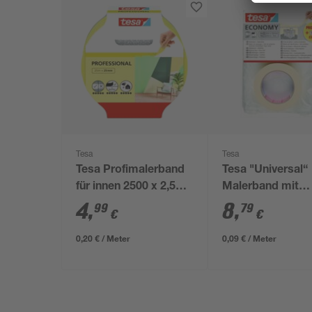
Tesa
Tesa
Tesa Profimalerband
Tesa "Universal“
für innen 2500 x 2,5
Malerband mit
cm
Abdeckfolie 2 St
4
,
8
,
99
79
€
€
0,20 € / Meter
0,09 € / Meter