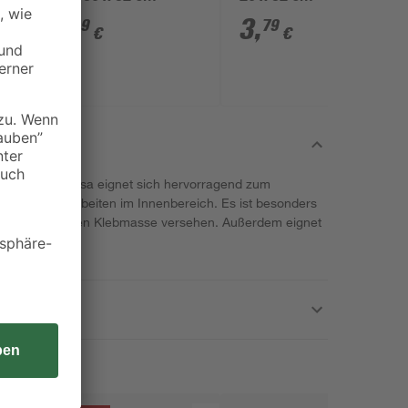
4
,
3
,
59
79
€
€
 dem Hause Tesa eignet sich hervorragend zum
n bei Malerarbeiten im Innenbereich. Es ist besonders
er alterungsfesten Klebmasse versehen. Außerdem eignet
und Lacke.