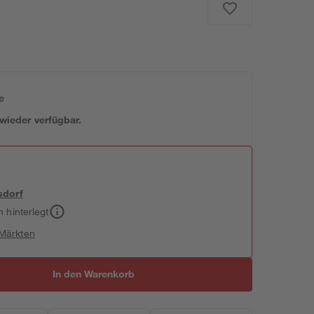
e
 wieder verfügbar.
sdorf
h hinterlegt
 Märkten
In den Warenkorb