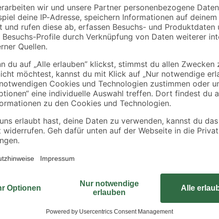
5 m
mm x 50 m
12
,
12
,
29
69
€
€
0,25 € / Meter
0,25 € / Meter
Das reißfeste Profimalerband aus
Abkleben von Kanten und Fußleiste
leicht zu verarbeiten und mit ein
es sich für alle gängigen Farben 