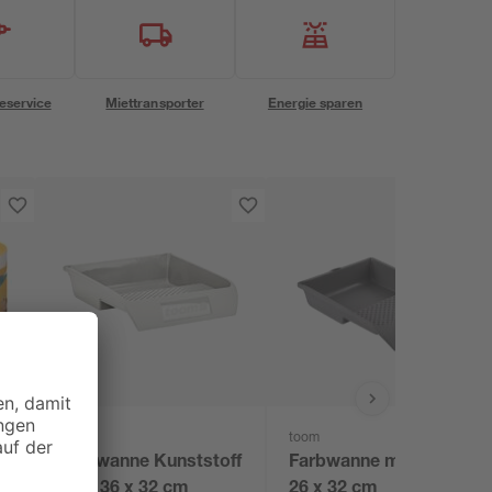
eservice
Miettransporter
Energie sparen
toom
toom
'
Farbwanne Kunststoff
Farbwanne mit Skala
grau 36 x 32 cm
26 x 32 cm