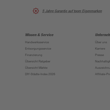
5 Jahre Garantie auf toom Eigenmarken
Wissen & Service
Unterne
Handwerksservice
Über uns
Entsorgungsservice
Karriere
Finanzierung
Presse
Übersicht Ratgeber
Nachhaltigk
Übersicht Märkte
Auszeichn
DIY-Städte-Index 2026
Affiliate-