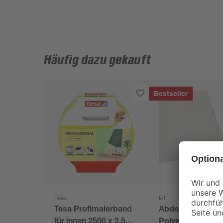
Häufig dazu gekauft
Bestseller
Tesa
B1
Tesa Profimalerband
Abdeckplane
für innen 2500 x 2,5
Polyethylen