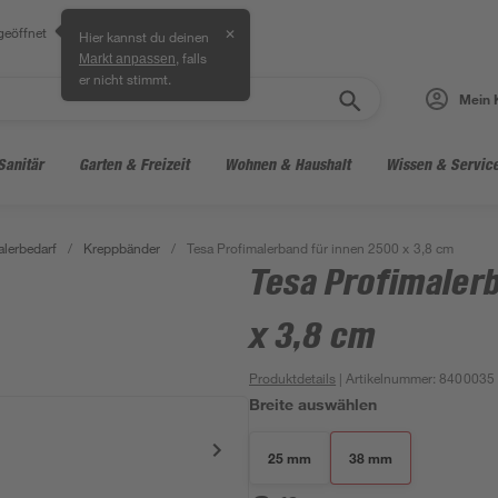
geöffnet
✕
Hier kannst du deinen
, falls
Markt anpassen
er nicht stimmt.
Mein 
Sanitär
Garten & Freizeit
Wohnen & Haushalt
Wissen & Servic
lerbedarf
/
Kreppbänder
/
Tesa Profimalerband für innen 2500 x 3,8 cm
Tesa Profimaler
x 3,8 cm
Produktdetails
| Artikelnummer
:
8400035
Breite auswählen
25 mm
38 mm