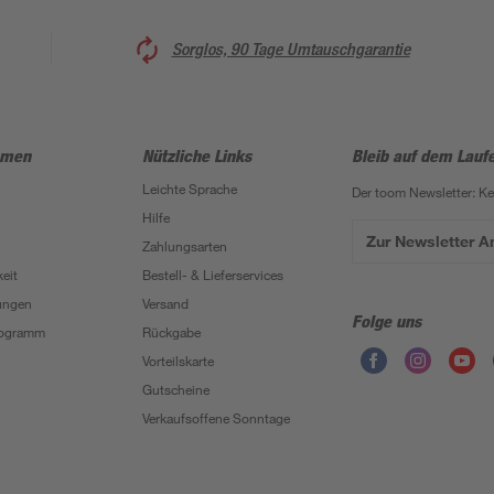
Sorglos, 90 Tage Umtauschgarantie
hmen
Nützliche Links
Bleib auf dem Lauf
Leichte Sprache
Der toom Newsletter: K
Hilfe
Zur Newsletter 
Zahlungsarten
eit
Bestell- & Lieferservices
ungen
Versand
Folge uns
Programm
Rückgabe
Vorteilskarte
Gutscheine
Verkaufsoffene Sonntage