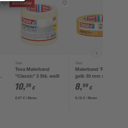
Bestseller
Tesa
Tesa
Tesa Malerband
Malerband 'Perfect+'
g
"Classic" 3 Stk. weiß
gelb 30 mm x 50 m
10
,
8
,
29
99
€
€
0,07 € / Meter
0,18 € / Meter