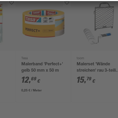
Tesa
toom
Malerband 'Perfect+'
Malerset 'Wände
gelb 50 mm x 50 m
streichen' rau 3-teili
ück
mit Premium-Bügel
12
,
15
,
69
79
€
€
0,25 € / Meter