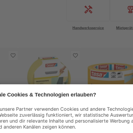
Handwerksservice
Mietgerät
Tesa
Tesa
Malerband
Malerband 'Perfect+
'Professional' gelb 30
gelb 50 mm x 50 m