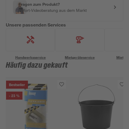
Fragen zum Produkt?
Sofort-Videoberatung aus dem Markt
Unsere passenden Services
Handwerksservice
Mietgeräteservice
Miettra
Häufig dazu gekauft
Bestseller
- 23 %