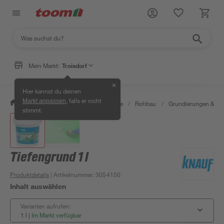
Mein Markt:
Troisdorf
✕
Hier kannst du deinen
, falls er nicht
Markt anpassen
/
Bauen & Renovieren
/
Baustoffe
/
Rohbau
/
Grundierungen & G
stimmt.
Tiefengrund 1 l
Produktdetails
| Artikelnummer
:
3054150
Inhalt auswählen
Varianten aufrufen:
1 l
|
Im Markt verfügbar