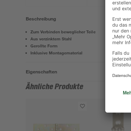
Beschreibung
Zum Verbinden beweglicher Teile
Aus verzinktem Stahl
Gerollte Form
Inklusive Montagematerial
Eigenschaften
Ähnliche Produkte