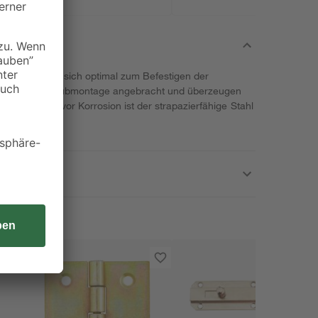
 toom eignen sich optimal zum Befestigen der
rden per Schraubmontage angebracht und überzeugen
. Zum Schutz vor Korrosion ist der strapazierfähige Stahl