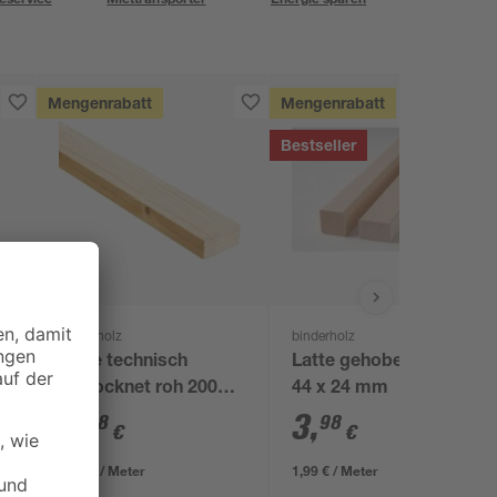
Mengenrabatt
Mengenrabatt
Bestseller
binderholz
binderholz
Latte technisch
Latte gehobelt 2000 x
getrocknet roh 2000 x
44 x 24 mm
36 x 17 mm
2
,
3
,
58
98
€
€
1,29 € / Meter
1,99 € / Meter