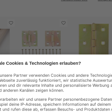
toom
toom
00 x
Scharniere Stahl
Scharnier Stahl
verzinkt 40 x 40 mm 2
verzinkt 60 x 46 mm
Stück
3
,
4
,
89
49
€
€