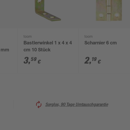
toom
toom
Bastlerwinkel 1 x 4 x 4
Scharnier 6 cm
20 mm
cm 10 Stück
3
,
2
,
59
19
€
€
Sorglos, 90 Tage Umtauschgarantie