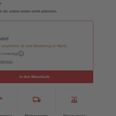
e
 dir online leider nicht anbieten.
sdorf
 empfehlen dir eine Bestellung im Markt.
h hinterlegt
 Märkten
In den Warenkorb
eservice
Miettransporter
Energie sparen