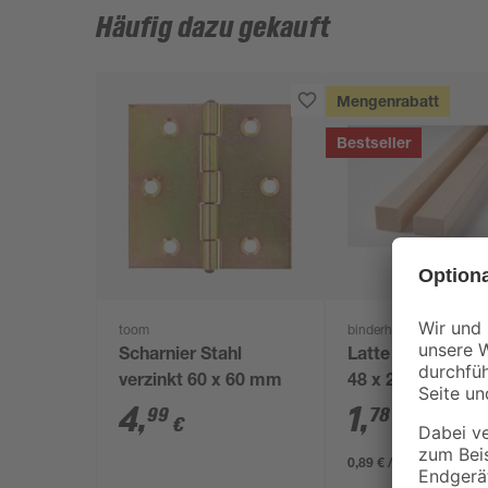
Häufig dazu gekauft
Mengenrabatt
Bestseller
toom
binderholz
Scharnier Stahl
Latte sägerau 20
verzinkt 60 x 60 mm
48 x 24 mm
4
,
1
,
99
78
€
€
0,89 € / Meter