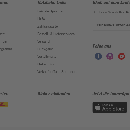
hmen
Nützliche Links
Bleib auf dem Lauf
Leichte Sprache
Der toom Newsletter: K
Hilfe
Zur Newsletter 
Zahlungsarten
eit
Bestell- & Lieferservices
ungen
Versand
Folge uns
Programm
Rückgabe
Vorteilskarte
Gutscheine
Verkaufsoffene Sonntage
rten
Sicher einkaufen
Jetzt die toom-App