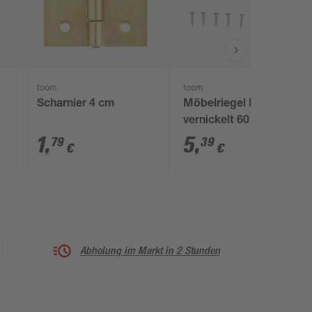
toom
toom
Scharnier 4 cm
Möbelriegel Messing
vernickelt 60 x 25 mm
1
,
5
,
79
39
€
€
Abholung im Markt in 2 Stunden