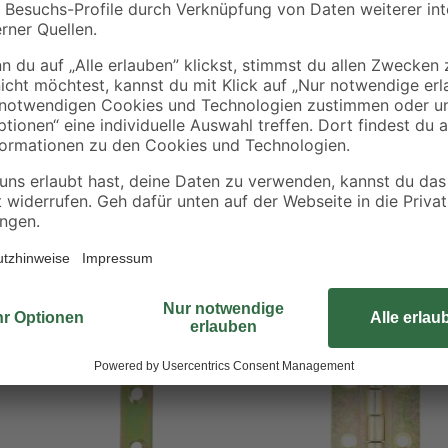
Die hochwertigen Tischbänder von
Ausklappplatte am Tisch. Sie we
mit einer robusten Materialqualität
gelb verzinkt.