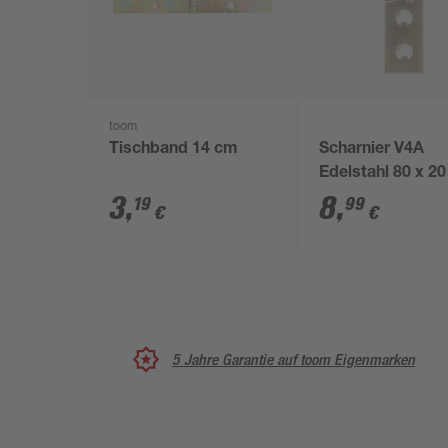
toom
Tischband 14 cm
Scharnier V4A
Edelstahl 80 x 
3
,
8
,
19
99
€
€
5 Jahre Garantie auf toom Eigenmarken