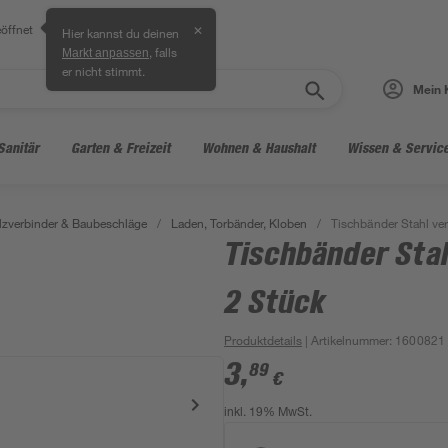
öffnet
✕
Hier kannst du deinen
, falls
Markt anpassen
er nicht stimmt.
Mein 
Sanitär
Garten & Freizeit
Wohnen & Haushalt
Wissen & Servic
lzverbinder & Baubeschläge
/
Laden, Torbänder, Kloben
/
Tischbänder Stahl ver
Tischbänder Stah
2 Stück
Produktdetails
| Artikelnummer
:
1600821
3
,
89
€
inkl. 19% MwSt.