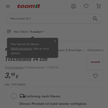
Mein Markt:
Troisdorf
✕
Hier kannst du deinen
, falls er nicht
Markt anpassen
/
Werkstatt & Maschinen
/
Eisenwaren & Beschläge
/
Holzverbinder 
stimmt.
Tischband 14 cm
Produktdetails
| Artikelnummer
:
1730216
3
,
19
€
inkl. 19% MwSt.
Lieferung nach Hause
Dieses Produkt ist bald wieder verfügbar.