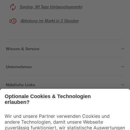
Sorglos, 90 Tage Umtauschgarantie
Abholung im Markt in 2 Stunden
Wissen & Service
Unternehmen
Nützliche Links
Bleib auf dem Laufenden mit unserem Newsletter
Der toom Newsletter: Keine Angebote und Aktionen mehr verpassen!
Zur Newsletter Anmeldung