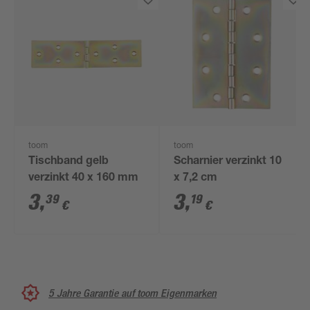
toom
toom
Tischband gelb
Scharnier verzinkt 10
verzinkt 40 x 160 mm
x 7,2 cm
3
,
3
,
39
19
€
€
5 Jahre Garantie auf toom Eigenmarken