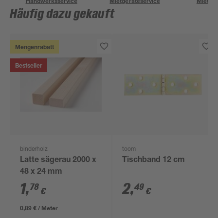
Handwerksservice
Mietgeräteservice
Miettra
Häufig dazu gekauft
Mengenrabatt
Bestseller
binderholz
toom
Latte sägerau 2000 x
Tischband 12 cm
48 x 24 mm
1
,
2
,
78
49
€
€
0,89 € / Meter