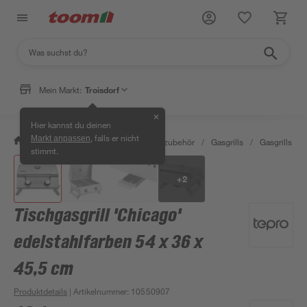
Mein Markt:
Troisdorf
✕
Hier kannst du deinen
, falls er nicht
Markt anpassen
/
Garten & Freizeit
/
Grills & Grillzubehör
/
Gasgrills
/
Gasgrills
/
stimmt.
+
2
Tischgasgrill 'Chicago'
edelstahlfarben 54 x 36 x
45,5 cm
Produktdetails
| Artikelnummer
:
10550907