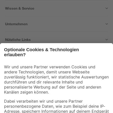
Wissen & Service
Unternehmen
Nützliche Links
Bleib auf dem Laufenden mit unserem Newsletter
Der toom Newsletter: Keine Angebote und Aktionen mehr verpassen!
Zur Newsletter Anmeldung
Folge uns