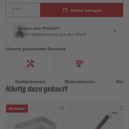
Anzahl:
Artikel anfragen
Fragen zum Produkt?
Sofort-Videoberatung aus dem Markt
Unsere passenden Services
Handwerksservice
Mietgeräteservice
Miettra
Häufig dazu gekauft
Bestseller