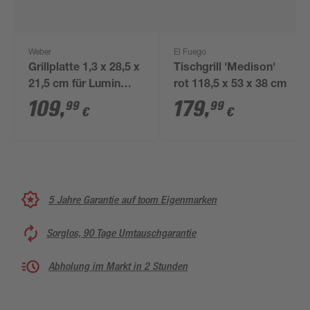
Weber
El Fuego
Grillplatte 1,3 x 28,5 x
Tischgrill 'Medison'
21,5 cm für Lumin
rot 118,5 x 53 x 38 cm
Compact
109
,
179
,
99
99
€
€
5 Jahre Garantie auf toom Eigenmarken
Sorglos, 90 Tage Umtauschgarantie
Abholung im Markt in 2 Stunden