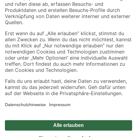
Zahlungsarten
Versandarten
Sicher einkaufen
Jetzt die toom-App herunterladen
Alle Preisangaben in EUR inkl. gesetzl. MwSt.. Die dargestellten Angebote sind unter
Umständen nicht in allen Märkten verfügbar. Die angegebenen Verfügbarkeiten beziehen
sich auf den unter "Mein Markt" ausgewählten toom Baumarkt. Alle Angebote und
Produkte nur solange der Vorrat reicht.
*Paketversand ab 59 € versandkostenfrei, gilt nicht für Artikel mit Speditionsversand, hier
fallen zusätzliche Versandkosten an.
Datenschutz
Privatsphäre
Impressum
AGB
Nutzungsbedingungen
Widerrufsrecht
Vertrag widerrufen