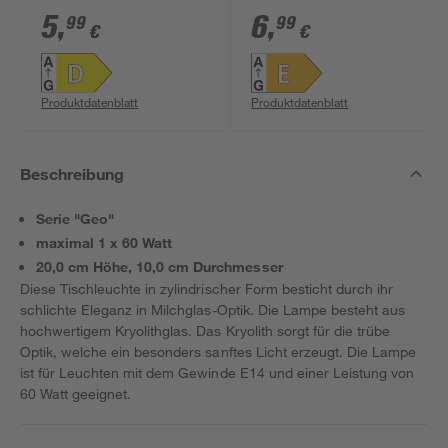
806 lm warmweiß
warmweiß
5
,
6
,
99
99
€
€
Produktdatenblatt
Produktdatenblatt
Beschreibung
Serie "Geo"
maximal 1 x 60 Watt
20,0 cm Höhe, 10,0 cm Durchmesser
Diese Tischleuchte in zylindrischer Form besticht durch ihr
schlichte Eleganz in Milchglas-Optik. Die Lampe besteht aus
hochwertigem Kryolithglas. Das Kryolith sorgt für die trübe
Optik, welche ein besonders sanftes Licht erzeugt. Die Lampe
ist für Leuchten mit dem Gewinde E14 und einer Leistung von
60 Watt geeignet.