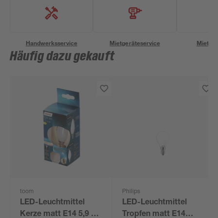
Handwerksservice
Mietgeräteservice
Miettra
Häufig dazu gekauft
toom
Philips
LED-Leuchtmittel
LED-Leuchtmittel
Kerze matt E14 5,9 W
Tropfen matt E14