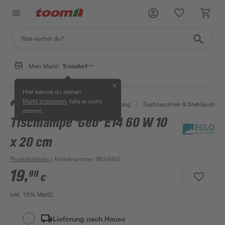
Mein Markt:
Troisdorf
✕
Hier kannst du deinen
, falls er nicht
Markt anpassen
/
Wohnen & Haushalt
/
Beleuchtung
/
Tischleuchten & Stehleuchten
stimmt.
Tischlampe 'Geo' E14 60 W 10
x 20 cm
Produktdetails
| Artikelnummer
:
9834902
19
,
99
€
inkl. 19% MwSt.
Lieferung nach Hause