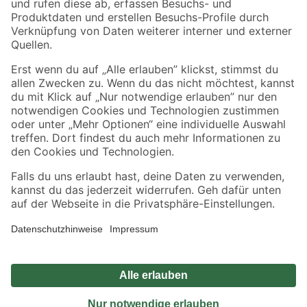
Sicher einkaufen
Jetzt die toom-App herunterladen
Alle Preisangaben in EUR inkl. gesetzl. MwSt.. Die dargestellten Angebote sind unter
Umständen nicht in allen Märkten verfügbar. Die angegebenen Verfügbarkeiten beziehen
sich auf den unter "Mein Markt" ausgewählten toom Baumarkt. Alle Angebote und
Produkte nur solange der Vorrat reicht.
*Paketversand ab 59 € versandkostenfrei, gilt nicht für Artikel mit Speditionsversand, hier
fallen zusätzliche Versandkosten an.
Datenschutz
Privatsphäre
Impressum
AGB
Nutzungsbedingungen
Widerrufsrecht
Vertrag widerrufen
Barrierefreiheit