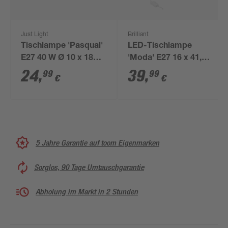
Just Light
Brilliant
Tischlampe 'Pasqual'
LED-Tischlampe
E27 40 W Ø 10 x 18
'Moda' E27 16 x 41,5 x
cm
32 cm
24
,
39
,
99
99
€
€
5 Jahre Garantie auf toom Eigenmarken
Sorglos, 90 Tage Umtauschgarantie
Abholung im Markt in 2 Stunden