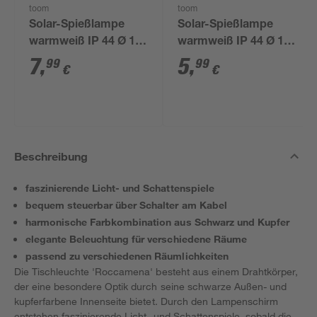
toom
toom
Solar-Spießlampe
Solar-Spießlampe
warmweiß IP 44 Ø 15
warmweiß IP 44 Ø 10
x 44 cm
x 39 cm
7
,
5
,
99
99
€
€
Beschreibung
faszinierende Licht- und Schattenspiele
bequem steuerbar über Schalter am Kabel
harmonische Farbkombination aus Schwarz und Kupfer
elegante Beleuchtung für verschiedene Räume
passend zu verschiedenen Räumlichkeiten
Die Tischleuchte 'Roccamena' besteht aus einem Drahtkörper,
der eine besondere Optik durch seine schwarze Außen- und
kupferfarbene Innenseite bietet. Durch den Lampenschirm
entstehen faszinierende Licht- und Schattenspiele, sobald die