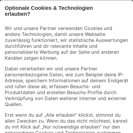
Bleib auf dem Laufenden mit unserem Newsletter
Der toom Newsletter: Keine Angebote und Aktionen mehr verpassen!
Zur Newsletter Anmeldung
Folge uns
Zahlungsarten
Versandarten
Sicher einkaufen
Jetzt die toom-App herunterladen