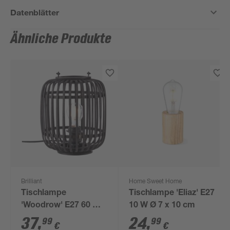
Datenblätter
Ähnliche Produkte
Brilliant
Home Sweet Home
Tischlampe
Tischlampe 'Eliaz' E27
'Woodrow' E27 60 W
10 W Ø 7 x 10 cm
21,5 x 29 x 21,5 cm
37
,
24
,
99
99
€
€