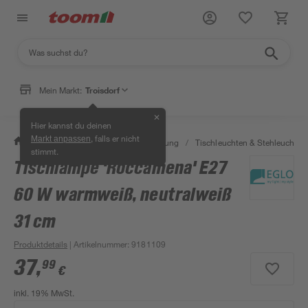
Mein Markt:
Troisdorf
✕
Hier kannst du deinen
, falls er nicht
Markt anpassen
/
Wohnen & Haushalt
/
Beleuchtung
/
Tischleuchten & Stehleuchten
stimmt.
Tischlampe 'Roccamena' E27
60 W warmweiß, neutralweiß
31 cm
Produktdetails
| Artikelnummer
:
9181109
37
,
99
€
inkl. 19% MwSt.