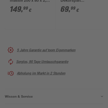
massiv 200 x 80 x 2,6
Dekorspan
cm
Wildeichedekor 120 x
149
,
69
,
99
99
€
€
80 x 2,5 cm
5 Jahre Garantie auf toom Eigenmarken
Sorglos, 90 Tage Umtauschgarantie
Abholung im Markt in 2 Stunden
Wissen & Service