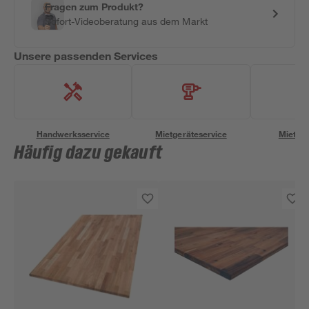
Fragen zum Produkt?
Sofort-Videoberatung aus dem Markt
Unsere passenden Services
Handwerksservice
Mietgeräteservice
Miettra
Häufig dazu gekauft