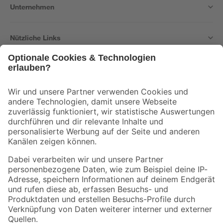
Unternehmen
Nützliche Links
Bleib auf dem Laufenden mit unserem Newsletter
Der toom Newsletter: Keine Angebote und Aktionen mehr verpassen!
Zur Newsletter Anmeldung
Folge uns
Zahlungsarten
Versandarten