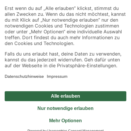
Sicher einkaufen
Jetzt die toom-App herunterladen
Alle Preisangaben in EUR inkl. gesetzl. MwSt.. Die dargestellten Angebote sind unter
Umständen nicht in allen Märkten verfügbar. Die angegebenen Verfügbarkeiten beziehen
sich auf den unter "Mein Markt" ausgewählten toom Baumarkt. Alle Angebote und
Produkte nur solange der Vorrat reicht.
*Paketversand ab 59 € versandkostenfrei, gilt nicht für Artikel mit Speditionsversand, hier
fallen zusätzliche Versandkosten an.
Datenschutz
Privatsphäre
Impressum
AGB
Nutzungsbedingungen
Widerrufsrecht
Vertrag widerrufen
Barrierefreiheit
© 2026 toom Baumarkt GmbH