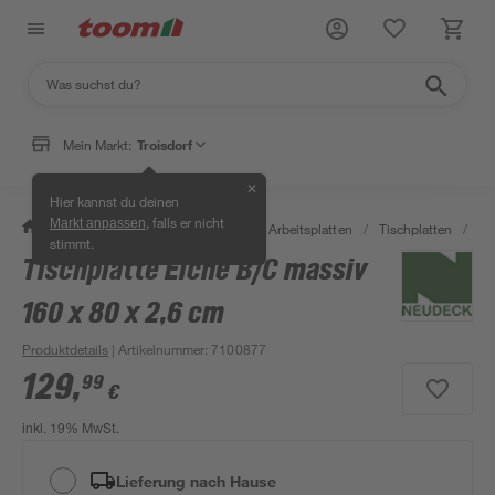
Mein Markt:
Troisdorf
✕
Hier kannst du deinen
, falls er nicht
Markt anpassen
/
Bauen & Renovieren
/
Holz
/
Arbeitsplatten
/
Tischplatten
/
Ti
stimmt.
Tischplatte Eiche B/C massiv
160 x 80 x 2,6 cm
Produktdetails
| Artikelnummer
:
7100877
129
,
99
€
inkl. 19% MwSt.
Lieferung nach Hause