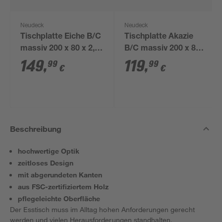
Neudeck
Neudeck
Tischplatte Eiche B/C
Tischplatte Akazie
massiv 200 x 80 x 2,6
B/C massiv 200 x 80 x
cm
2,6 cm
149
,
119
,
99
99
€
€
Beschreibung
hochwertige Optik
zeitloses Design
mit abgerundeten Kanten
aus FSC-zertifiziertem Holz
pflegeleichte Oberfläche
Der Esstisch muss im Alltag hohen Anforderungen gerecht
werden und vielen Herausforderungen standhalten.