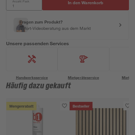
Anzahl: Pack
In den Warenkorb
Fragen zum Produkt?
Sofort-Videoberatung aus dem Markt
Unsere passenden Services
Handwerksservice
Mietgeräteservice
Miettra
Häufig dazu gekauft
Mengenrabatt
Bestseller