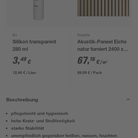
B1
Kosche
Silikon transparent
Akustik-Paneel Eiche
280 ml
natur furniert 2400 x
561 x 19 mm
3
,
67
,
49
16
€
€
/ m²
12,46 € / Liter
89,99 € / Pack
Beschreibung
pflegeleicht und hygienisch
hohe Kratz- und Stoßfestigkeit
starke Stabilität
unempfindlich gegenüber heißen, nassen, feuchten