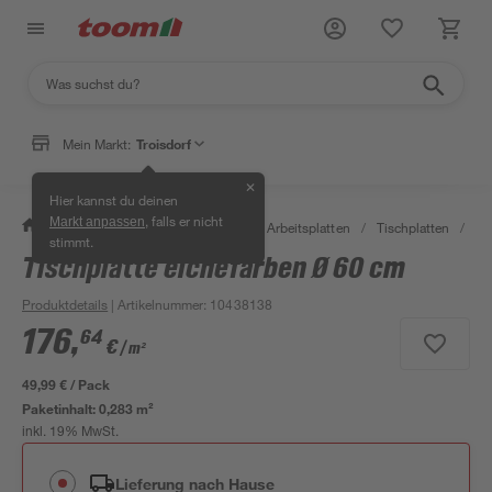
Mein Markt:
Troisdorf
✕
Hier kannst du deinen
, falls er nicht
Markt anpassen
/
Bauen & Renovieren
/
Holz
/
Arbeitsplatten
/
Tischplatten
/
Ti
stimmt.
Tischplatte eichefarben Ø 60 cm
Produktdetails
| Artikelnummer
:
10438138
176
,
64
€
/ m²
49,99 € / Pack
Paketinhalt:
0,283 m²
inkl. 19% MwSt.
Lieferung nach Hause