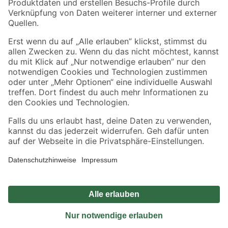
Sicher einkaufen
Jetzt die toom-App herunterladen
Alle Preisangaben in EUR inkl. gesetzl. MwSt.. Die dargestellten Angebote sind unter
Umständen nicht in allen Märkten verfügbar. Die angegebenen Verfügbarkeiten beziehen
sich auf den unter "Mein Markt" ausgewählten toom Baumarkt. Alle Angebote und
Produkte nur solange der Vorrat reicht.
*Paketversand ab 59 € versandkostenfrei, gilt nicht für Artikel mit Speditionsversand, hier
fallen zusätzliche Versandkosten an.
Datenschutz
Privatsphäre
Impressum
AGB
Nutzungsbedingungen
Widerrufsrecht
Vertrag widerrufen
Barrierefreiheit