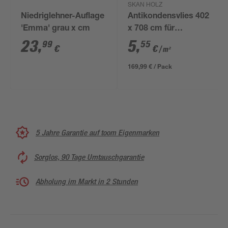
SKAN HOLZ
Niedriglehner-Auflage
Antikondensvlies 402
'Emma' grau x cm
x 708 cm für
Trapezblech-
23
,
5
,
99
55
€
€
/ m²
Dachplatten
169,99 € / Pack
5 Jahre Garantie auf toom Eigenmarken
Sorglos, 90 Tage Umtauschgarantie
Abholung im Markt in 2 Stunden