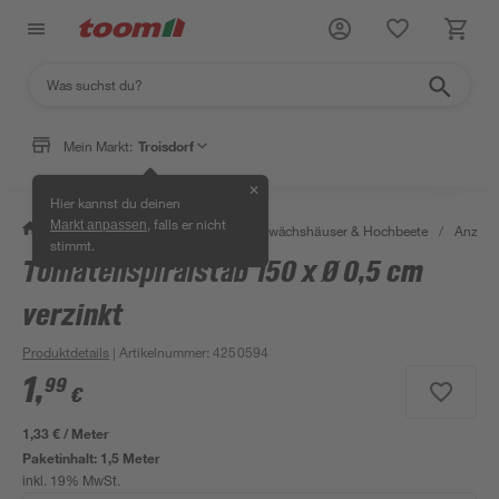
Mein Markt:
Troisdorf
✕
Hier kannst du deinen
, falls er nicht
Markt anpassen
/
Garten & Freizeit
/
Anzucht, Gewächshäuser & Hochbeete
/
Anzuch
stimmt.
Tomatenspiralstab 150 x Ø 0,5 cm
Bestseller
verzinkt
Produktdetails
| Artikelnummer
:
4250594
1
,
99
€
1,33 € / Meter
Paketinhalt:
1,5 Meter
inkl. 19% MwSt.