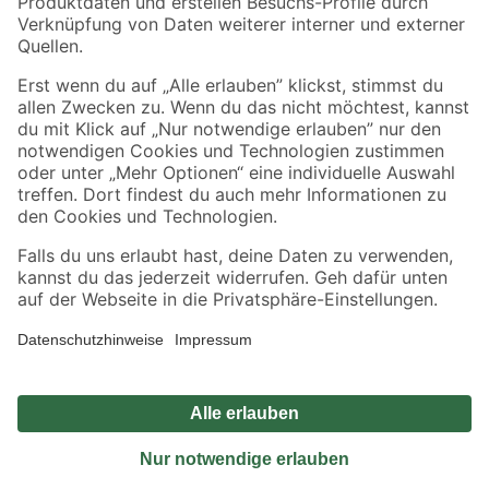
Sicher einkaufen
Jetzt die toom-App herunterladen
Alle Preisangaben in EUR inkl. gesetzl. MwSt.. Die dargestellten Angebote sind unter
Umständen nicht in allen Märkten verfügbar. Die angegebenen Verfügbarkeiten beziehen
sich auf den unter "Mein Markt" ausgewählten toom Baumarkt. Alle Angebote und
Produkte nur solange der Vorrat reicht.
*Paketversand ab 59 € versandkostenfrei, gilt nicht für Artikel mit Speditionsversand, hier
fallen zusätzliche Versandkosten an.
Datenschutz
Privatsphäre
Impressum
AGB
Nutzungsbedingungen
Widerrufsrecht
Vertrag widerrufen
Barrierefreiheit