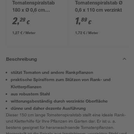
Tomatenspiralstab
Tomatenspiralstab Ø
180 x Ø 0,6 cm
0,6 x 110 cm verzinkt
verzinkt
2
,
1
,
29
89
€
€
1,27 € / Meter
1,72 € / Meter
Beschreibung
stützt Tomaten und andere Rankpflanzen
praktische Spiralform zum Stützen von Rank- und
Kletterpflanzen
aus robustem Stahl
witterungsbeständig durch verzinkte Oberfläche
dünne und daher dezente Ausführung
Dieser 150 cm lange Tomatenspiralstab stellt eine ideale Rank-
und Kletterhilfe für Ihre Pflanzen im Garten dar. Er ist u. a.
bestens geeignet für heranwachsende Tomatenpflanzen.
Hergestellt ist die Spirale aus langlebigem, verzinkten Stahl und