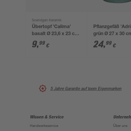
Soendgen Keramik
Übertopf 'Calima'
Pflanzgefäß 'Adri
basalt Ø 23,6 x 23 cm
grün Ø 27 x 30 c
mit Untersetzer
9
,
24
,
99
99
€
€
5 Jahre Garantie auf toom Eigenmarken
Wissen & Service
Unterne
Handwerksservice
Über uns