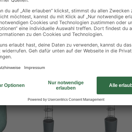
Mit dem Home Grower kannst du K
lung und gesundes Wachstum
Unterstützung benötigen. Du kanns
 geordnetes Pflanzenwachstum
und eine maximale Nutzung der A
 Garten und Balkon