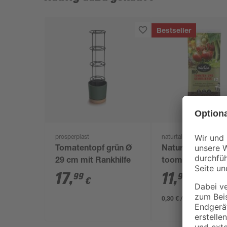
Bestseller
prosperplast
naturtalent by toom
Tomatentopf grün Ø
Naturtalent by
29 cm mit Rankhilfe
toom®Bio Tomat
und Gemüseerde
17
,
11
,
99
99
€
€
0,30 € / Liter