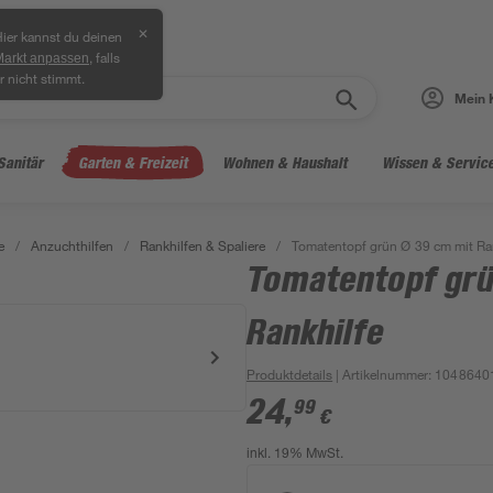
✕
ier kannst du deinen
, falls
Markt anpassen
r nicht stimmt.
Mein 
Sanitär
Garten & Freizeit
Wohnen & Haushalt
Wissen & Servic
e
/
Anzuchthilfen
/
Rankhilfen & Spaliere
/
Tomatentopf grün Ø 39 cm mit Ra
Tomatentopf grü
Rankhilfe
Produktdetails
| Artikelnummer
:
1048640
24
,
99
€
inkl. 19% MwSt.