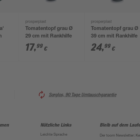
prosperplast
prosperplast
a'
Tomatentopf grau Ø
Tomatentopf grau Ø
m
29 cm mit Rankhilfe
39 cm mit Rankhilfe
17
,
24
,
99
99
€
€
Sorglos, 90 Tage Umtauschgarantie
hmen
Nützliche Links
Bleib auf dem Lauf
Leichte Sprache
Der toom Newsletter: K