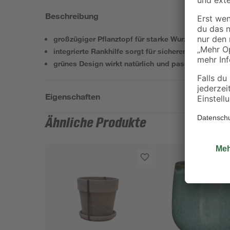
Beschreibung
großzügiger Pflanztopf für starke Wurzelentwick
integrierte Rankhilfe sorgt für sicheren Halt und
grünes Design wirkt natürlich und passt perfekt in
Eigenschaften
Ähnliche Produkte