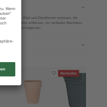
lettergemüse, Obst und Zierpflanzen anbauen, die
t die Stützstruktur entfernen, um vertikales Wachstum
nbaufläche zu ermöglichen.
Bestseller