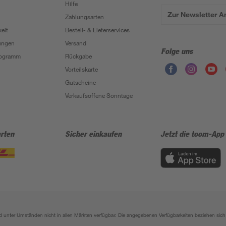
Hilfe
Zur Newsletter 
Zahlungsarten
eit
Bestell- & Lieferservices
ungen
Versand
Folge uns
Programm
Rückgabe
Vorteilskarte
Gutscheine
Verkaufsoffene Sonntage
rten
Sicher einkaufen
Jetzt die toom-App
sind unter Umständen nicht in allen Märkten verfügbar. Die angegebenen Verfügbarkeiten beziehen s