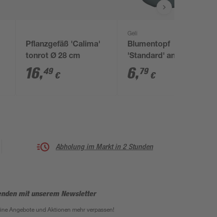
Geli
Pflanzgefäß 'Calima'
Blumentopf
tonrot Ø 28 cm
'Standard' anthrazit Ø
32 cm
16
,
6
,
49
79
€
€
Abholung im Markt in 2 Stunden
enden mit unserem Newsletter
eine Angebote und Aktionen mehr verpassen!