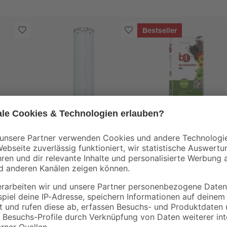
Bestseller
prosperplast
B1
Tomaten Schutzhaube
Blumenerde torffrei
en-
40 l
 40l
9
,
3
,
99
99
€
€
0,10 € / Liter