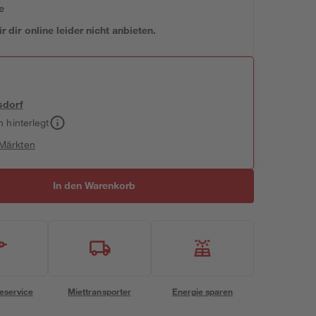
e
 dir online leider nicht anbieten.
sdorf
h hinterlegt
 Märkten
In den Warenkorb
eservice
Miettransporter
Energie sparen