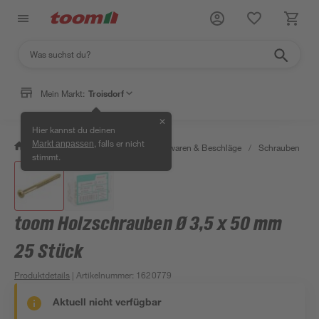
Mein Markt:
Troisdorf
✕
Hier kannst du deinen
, falls er nicht
Markt anpassen
/
Werkstatt & Maschinen
/
Eisenwaren & Beschläge
/
Schrauben
/
stimmt.
toom Holzschrauben Ø 3,5 x 50 mm
25 Stück
Produktdetails
| Artikelnummer
:
1620779
Aktuell nicht verfügbar