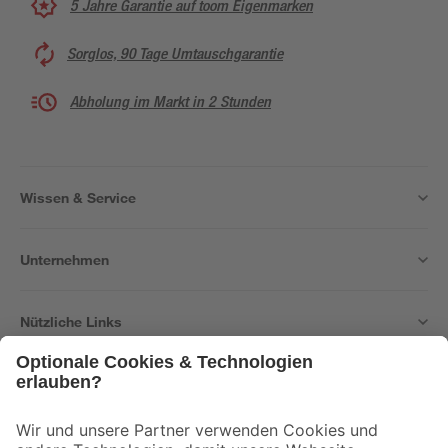
5 Jahre Garantie auf toom Eigenmarken
Sorglos, 90 Tage Umtauschgarantie
Abholung im Markt in 2 Stunden
Wissen & Service
Unternehmen
Nützliche Links
Bleib auf dem Laufenden mit unserem Newsletter
Der toom Newsletter: Keine Angebote und Aktionen mehr verpassen!