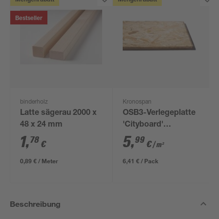
Mengenrabatt
Mengenrabatt
Bestseller
binderholz
Kronospan
Latte sägerau 2000 x
OSB3-Verlegeplatte
48 x 24 mm
'Cityboard'
ungeschliffen 1690 x
1
,
5
,
78
99
€
€
/ m²
634 x 12 mm
0,89 € / Meter
6,41 € / Pack
Beschreibung