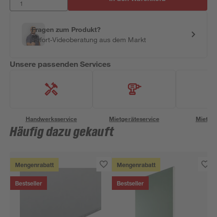
Fragen zum Produkt?
Sofort-Videoberatung aus dem Markt
Unsere passenden Services
Handwerksservice
Mietgeräteservice
Miettra
Häufig dazu gekauft
Mengenrabatt
Mengenrabatt
Bestseller
Bestseller