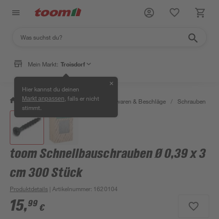
Mein Markt:
Troisdorf
✕
Hier kannst du deinen
, falls er nicht
Markt anpassen
/
Werkstatt & Maschinen
/
Eisenwaren & Beschläge
/
Schrauben
/
stimmt.
toom Schnellbauschrauben Ø 0,39 x 3
cm 300 Stück
Produktdetails
| Artikelnummer
:
1620104
15
,
99
€