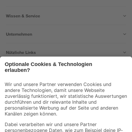
Wissen & Service
Unternehmen
Nützliche Links
Bleib auf dem Laufenden mit unserem Newsletter
Der toom Newsletter: Keine Angebote und Aktionen mehr verpassen!
Zur Newsletter Anmeldung
Folge uns