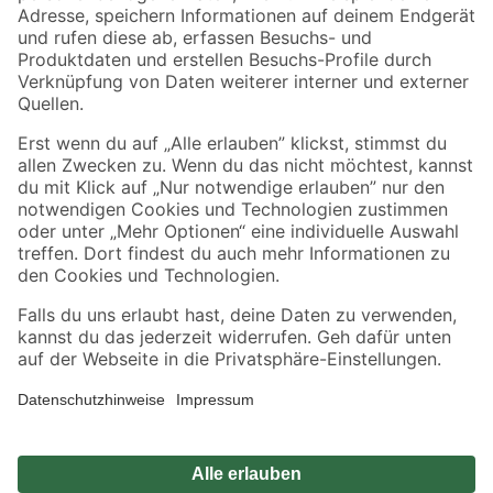
Zahlungsarten
Versandarten
Sicher einkaufen
Jetzt die toom-App herunterladen
Alle Preisangaben in EUR inkl. gesetzl. MwSt.. Die dargestellten Angebote sind unter
Umständen nicht in allen Märkten verfügbar. Die angegebenen Verfügbarkeiten beziehen
sich auf den unter "Mein Markt" ausgewählten toom Baumarkt. Alle Angebote und
Produkte nur solange der Vorrat reicht.
*Paketversand ab 59 € versandkostenfrei, gilt nicht für Artikel mit Speditionsversand, hier
fallen zusätzliche Versandkosten an.
Datenschutz
Privatsphäre
Impressum
AGB