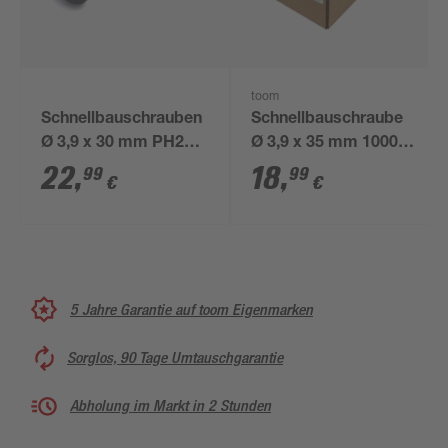
toom
Schnellbauschrauben
Schnellbauschraube
Ø 3,9 x 30 mm PH2
Ø 3,9 x 35 mm 1000
600 Stück
Stück
22
,
18
,
99
99
€
€
5 Jahre Garantie auf toom Eigenmarken
Sorglos, 90 Tage Umtauschgarantie
Abholung im Markt in 2 Stunden