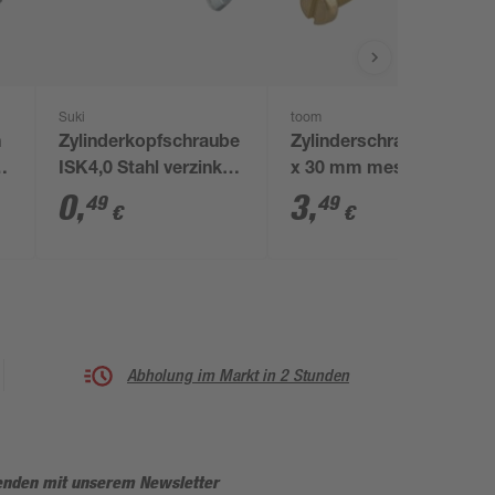
Suki
toom
n
Zylinderkopfschraube
Zylinderschraube M5
8
ISK4,0 Stahl verzinkt 6
x 30 mm messing DIN
x 30 mm 1 Stück
84 4 Stück
0
,
3
,
49
49
€
€
Abholung im Markt in 2 Stunden
enden mit unserem Newsletter