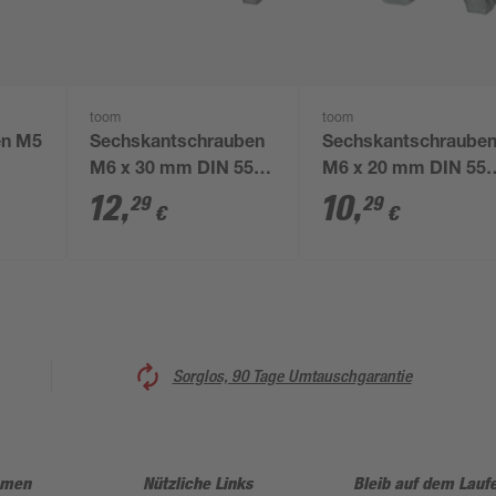
toom
toom
en M5
Sechskantschrauben
Sechskantschraube
M6 x 30 mm DIN 558
M6 x 20 mm DIN 55
50 Stück
50 Stück
12
,
10
,
29
29
€
€
Sorglos, 90 Tage Umtauschgarantie
hmen
Nützliche Links
Bleib auf dem Lauf