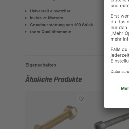
Universell einsetzbar
Inklusive Muttern
Grundausstattung von 100 Stück
toom Qualitätsmarke
Eigenschaften
Ähnliche Produkte