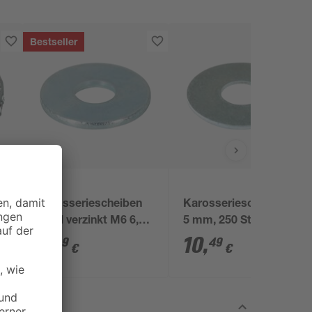
Bestseller
toom
n
Karosseriescheiben
Karosseriescheiben Ø
8
Stahl verzinkt M6 6,4
5 mm, 250 Stück
mm 50 Stück
4
,
10
,
39
49
€
€