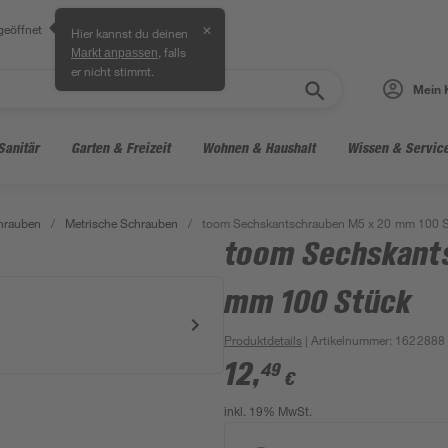
geöffnet
✕
Hier kannst du deinen
, falls
Markt anpassen
er nicht stimmt.
Mein 
Sanitär
Garten & Freizeit
Wohnen & Haushalt
Wissen & Servic
hrauben
/
Metrische Schrauben
/
toom Sechskantschrauben M5 x 20 mm 100 
toom Sechskant
mm 100 Stück
Produktdetails
| Artikelnummer
:
1622888
12
,
49
€
inkl. 19% MwSt.