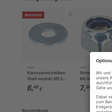
Bestseller
toom
toom
Karosseriescheiben
Sicherungsmutte
Stahl verzinkt M5 5,3
M5 Stahl verzink
mm 100 Stück
Stück
6
,
7
,
49
29
€
€
Beschreibung