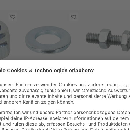
toom
toom
rn
Scheiben Stahl
Sechskantschraube
t 100
verzinkt M5 5,3 mm
M6 x 20 mm DIN 55
100 Stück
50 Stück
4
,
10
,
69
29
€
€