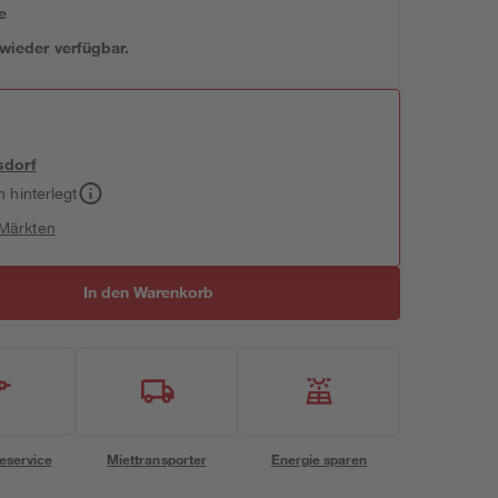
e
 wieder verfügbar.
sdorf
h hinterlegt
 Märkten
In den Warenkorb
eservice
Miettransporter
Energie sparen