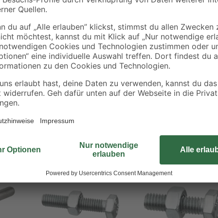
Von kleinen Objekten bis hin zu 
überall zum Einsatz. Ihr Sechskan
mittels Schraubenschlüssel ist es 
verwenden. Schließlich muss die V
werden. Toom hat eine Basisausst
Sechskantschrauben und die glei
sind Sie für alle kleineren Konstru