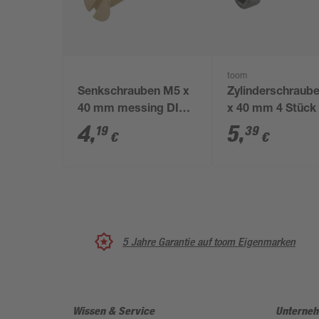
toom
Senkschrauben M5 x
Zylinderschraub
40 mm messing DIN
x 40 mm 4 Stück
963 4 Stück
4
,
5
,
19
39
€
€
5 Jahre Garantie auf toom Eigenmarken
Wissen & Service
Unterne