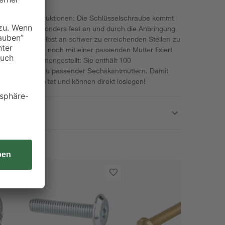
schweren Konstruktionen: Die Schlüsselschraube kommt
tkopf zieht besonders fest an und durch die Anbringung
möglich, sie selbst an schwer zu erreichenden Stellen zu
erbindung nur noch mit einer passenden Mutter fixiert
attung zusammengestellt: Sie enthält 100
che Anzahl dazu passender Sechskantmuttern. Damit
ktionen vorbereitet und können direkt loslegen!