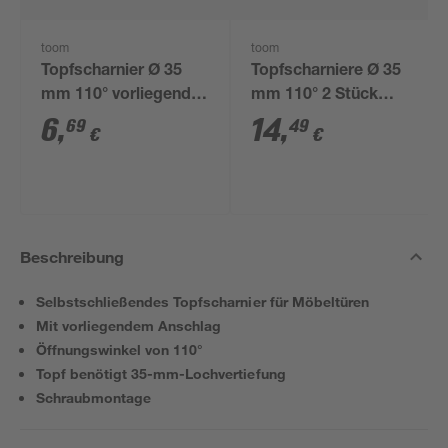
toom
toom
Topfscharnier Ø 35
Topfscharniere Ø 35
mm 110° vorliegender
mm 110° 2 Stück
Anschlag 1 Stück
vorliegender
6
,
14
,
69
49
€
€
Anschlag
Beschreibung
Selbstschließendes Topfscharnier für Möbeltüren
Mit vorliegendem Anschlag
Öffnungswinkel von 110°
Topf benötigt 35-mm-Lochvertiefung
Schraubmontage