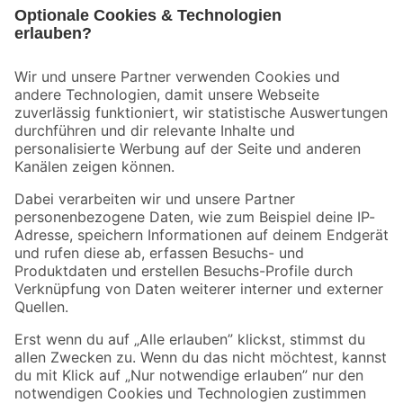
Bleib auf dem Laufenden mit unserem Newsletter
Der toom Newsletter: Keine Angebote und Aktionen mehr verpassen!
Zur Newsletter Anmeldung
Folge uns
Zahlungsarten
Versandarten
Sicher einkaufen
Jetzt die toom-App herunterladen