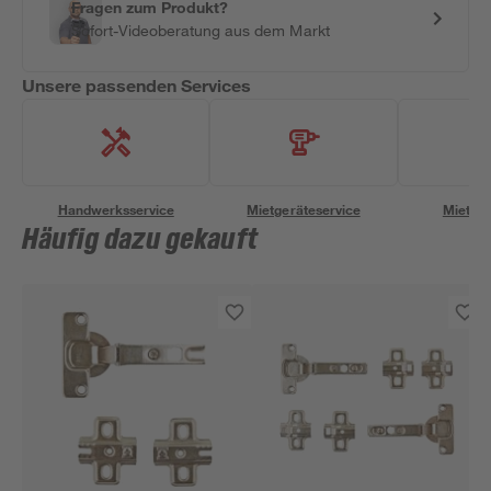
Fragen zum Produkt?
Sofort-Videoberatung aus dem Markt
Unsere passenden Services
Handwerksservice
Mietgeräteservice
Miettra
Häufig dazu gekauft