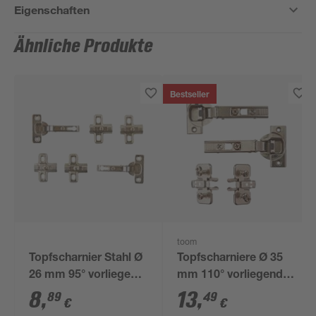
Eigenschaften
Ähnliche Produkte
Bestseller
toom
Topfscharnier Stahl Ø
Topfscharniere Ø 35
26 mm 95° vorliegend
mm 110° vorliegender
2 Stück
Anschlag 2 Stück
8
,
13
,
89
49
€
€