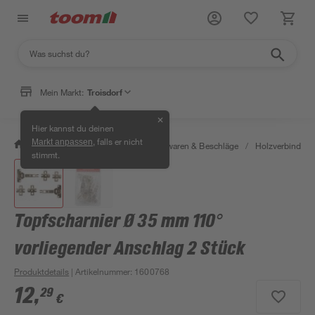
Mein Markt:
Troisdorf
✕
Hier kannst du deinen
, falls er nicht
Markt anpassen
/
Werkstatt & Maschinen
/
Eisenwaren & Beschläge
/
Holzverbinder 
stimmt.
Topfscharnier Ø 35 mm 110°
vorliegender Anschlag 2 Stück
Produktdetails
| Artikelnummer
:
1600768
12
,
29
€