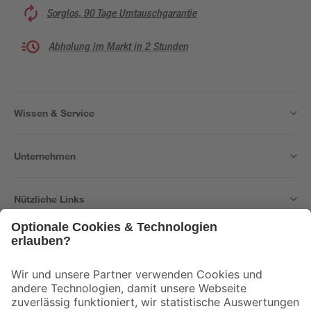
Sorglos, 90 Tage Umtauschgarantie
Abholung im Markt in 2 Stunden
Wissen & Service
Unternehmen
Nützliche Links
Bleib auf dem Laufenden mit unserem Newsletter
Der toom Newsletter: Keine Angebote und Aktionen mehr verpassen!
Zur Newsletter Anmeldung