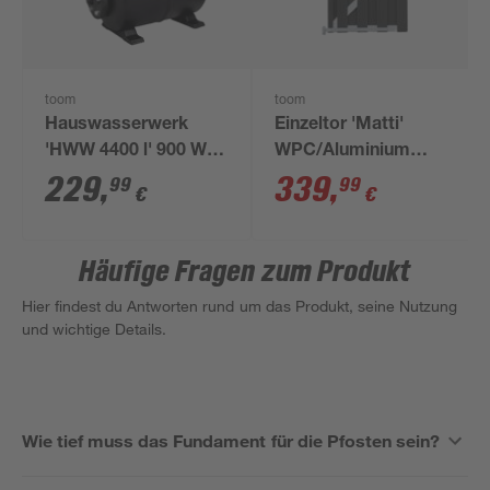
toom
toom
Hauswasserwerk
Einzeltor 'Matti'
'HWW 4400 l' 900 W
WPC/Aluminium
4400 l/h
anthrazitfarben 90 x
229
,
339
,
99
99
€
€
180 cm
Häufige Fragen zum Produkt
Hier findest du Antworten rund um das Produkt, seine Nutzung
und wichtige Details.
Wie tief muss das Fundament für die Pfosten sein?