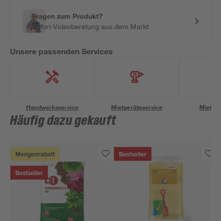
Fragen zum Produkt?
Sofort-Videoberatung aus dem Markt
Unsere passenden Services
Handwerksservice
Mietgeräteservice
Miettra
Häufig dazu gekauft
Mengenrabatt
Bestseller
Bestseller