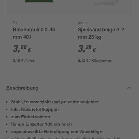
B1
toom
Rindenmulch 0-40
Spielsand beige 0-2
mm 40 l
mm 25 kg
3
,
3
,
99
29
€
€
0,10 € / Liter
0,13 € / Kilogramm
Beschreibung
Stahl, feuerverzinkt und pulverbeschichtet
inkl. Kunststoffkappen
zum Einbetonieren
für ein Einzeltor 180 cm hoch
angeschweißte Befestigung und Anschläge
Das Set enthält zwei solide, feuerverzinkte Torpfosten. Ein