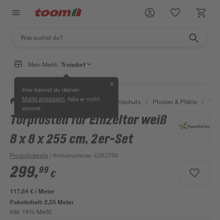
Mein Markt:
Troisdorf
✕
Hier kannst du deinen
, falls er nicht
Markt anpassen
/
Garten & Freizeit
/
Zäune & Sichtschutz
/
Pfosten & Pfähle
/
Torp
stimmt.
Torpfosten für Einzeltor weiß
8 x 8 x 255 cm, 2er-Set
Produktdetails
| Artikelnummer
:
4282756
299
,
99
€
117,64 € / Meter
Paketinhalt:
2,55 Meter
inkl. 19% MwSt.