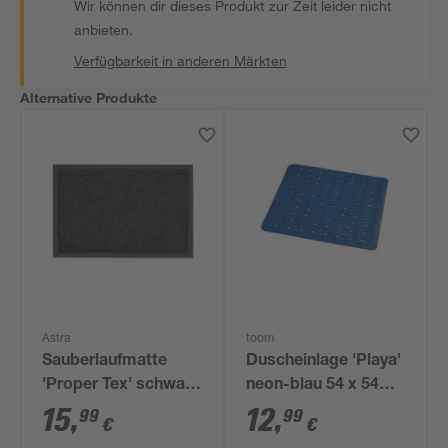
Wir können dir dieses Produkt zur Zeit leider nicht
anbieten.
Verfügbarkeit in anderen Märkten
Alternative Produkte
Astra
toom
Sauberlaufmatte
Duscheinlage 'Playa'
'Proper Tex' schwarz
neon-blau 54 x 54
40 x 60 cm
cm
15
,
12
,
99
99
€
€