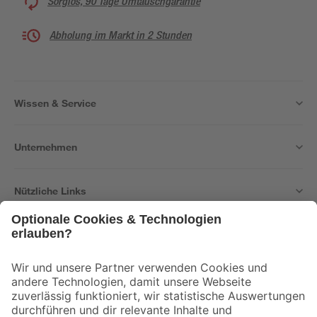
Sorglos, 90 Tage Umtauschgarantie
Abholung im Markt in 2 Stunden
Wissen & Service
Unternehmen
Nützliche Links
Bleib auf dem Laufenden mit unserem Newsletter
Der toom Newsletter: Keine Angebote und Aktionen mehr verpassen!
Zur Newsletter Anmeldung