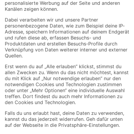
Folge uns
Zahlungsarten
Versandarten
Sicher einkaufen
Jetzt die toom-App herunterladen
Alle Preisangaben in EUR inkl. gesetzl. MwSt.. Die dargestellten Angebote sind unter
Umständen nicht in allen Märkten verfügbar. Die angegebenen Verfügbarkeiten beziehen
sich auf den unter "Mein Markt" ausgewählten toom Baumarkt. Alle Angebote und