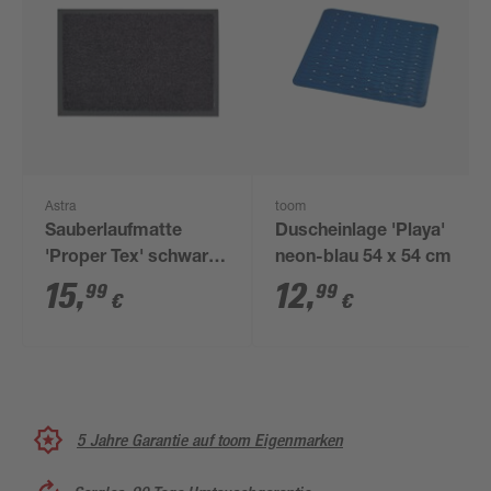
Astra
toom
Sauberlaufmatte
Duscheinlage 'Playa'
'Proper Tex' schwarz
neon-blau 54 x 54 cm
40 x 60 cm
15
,
12
,
99
99
€
€
5 Jahre Garantie auf toom Eigenmarken