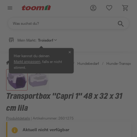
Mein Markt:
Troisdorf
✕
Hier kannst du deinen
, falls er nicht
Markt anpassen
/
Garten & Freizeit
/
Tierbedarf
/
Hundebedarf
/
Hunde-Transport
stimmt.
Transportbox "Capri 1" 48 x 32 x 31
cm lila
Produktdetails
| Artikelnummer
:
2601275
Aktuell nicht verfügbar