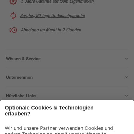
5 Jahre Garantie auf toom Eigenmarken
Sorglos, 90 Tage Umtauschgarantie
Abholung im Markt in 2 Stunden
Wissen & Service
Unternehmen
Nützliche Links
Bleib auf dem Laufenden mit unserem Newsletter
Der toom Newsletter: Keine Angebote und Aktionen mehr verpassen!