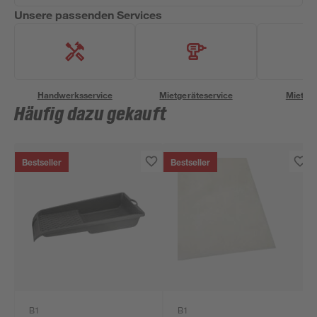
Unsere passenden Services
Handwerksservice
Mietgeräteservice
Miettra
Häufig dazu gekauft
Bestseller
Bestseller
B1
B1