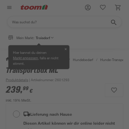
Mein Markt:
Troisdorf
✕
Hier kannst du deinen
, falls er nicht
Markt anpassen
/
Garten & Freizeit
/
Tierbedarf
/
Hundebedarf
/
Hunde-Transport
stimmt.
Transportbox ML
Produktdetails
| Artikelnummer
:
2601293
239
,
99
€
inkl. 19% MwSt.
Lieferung nach Hause
Diesen Artikel können wir dir online leider nicht