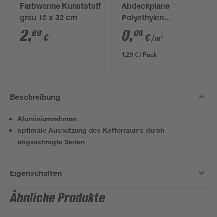
Farbwanne Kunststoff
Abdeckplane
grau 15 x 32 cm
Polyethylen
transparent 4 x 5 m
2
,
0
,
69
06
€
€
/ m²
1,29 € / Pack
Beschreibung
Aluminiumrahmen
optimale Ausnutzung des Kofferraums durch
abgeschrägte Seiten
Eigenschaften
Ähnliche Produkte