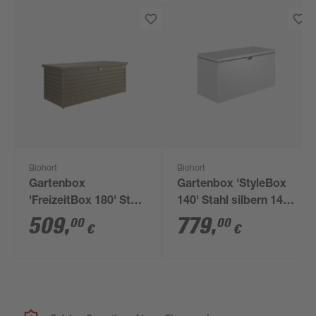
Biohort
Biohort
Gartenbox
Gartenbox 'StyleBox
'FreizeitBox 180' Stahl
140' Stahl silbern 140
bronzefarben 181 x 71
x 71 x 60 cm
509
,
779
,
00
00
€
€
x 79 cm