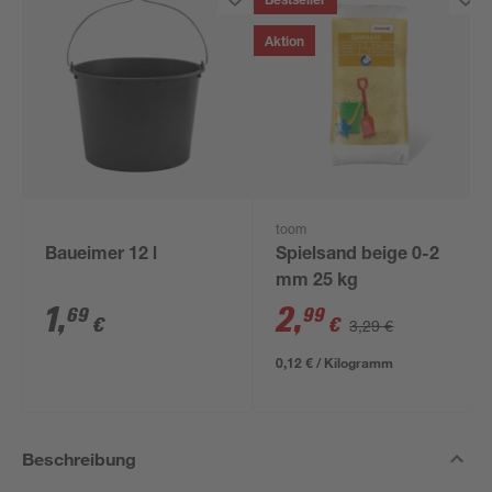
Bestseller
Aktion
toom
Baueimer 12 l
Spielsand beige 0-2
mm 25 kg
1
,
2
,
69
99
€
€
3,29 €
0,12 € / Kilogramm
Beschreibung