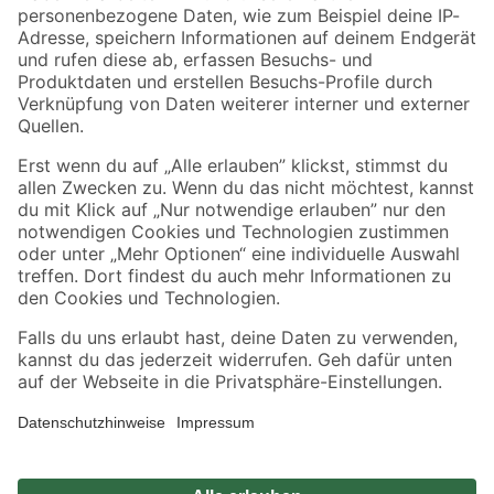
Zahlungsarten
Versandarten
Sicher einkaufen
Jetzt die toom-App herunterladen
Alle Preisangaben in EUR inkl. gesetzl. MwSt.. Die dargestellten Angebote sind unter
Umständen nicht in allen Märkten verfügbar. Die angegebenen Verfügbarkeiten beziehen
sich auf den unter "Mein Markt" ausgewählten toom Baumarkt. Alle Angebote und
Produkte nur solange der Vorrat reicht.
*Paketversand ab 59 € versandkostenfrei, gilt nicht für Artikel mit Speditionsversand, hier
fallen zusätzliche Versandkosten an.
Datenschutz
Privatsphäre
Impressum
AGB