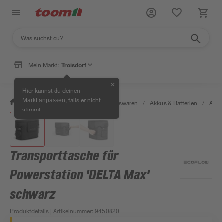
Mein Markt:
Troisdorf
✕
Hier kannst du deinen
, falls er nicht
Markt anpassen
/
Wohnen & Haushalt
/
Haushaltswaren
/
Akkus & Batterien
/
Akku
stimmt.
Transporttasche für
Powerstation 'DELTA Max'
schwarz
Produktdetails
| Artikelnummer
:
9450820