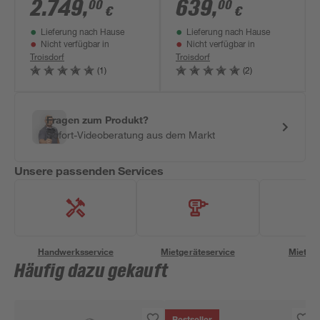
2.749
,
639
,
00
00
€
€
Lieferung nach Hause
Lieferung nach Hause
Nicht verfügbar in
Nicht verfügbar in
Troisdorf
Troisdorf
(1)
(2)
Fragen zum Produkt?
Sofort-Videoberatung aus dem Markt
Unsere passenden Services
Handwerksservice
Mietgeräteservice
Miettra
Häufig dazu gekauft