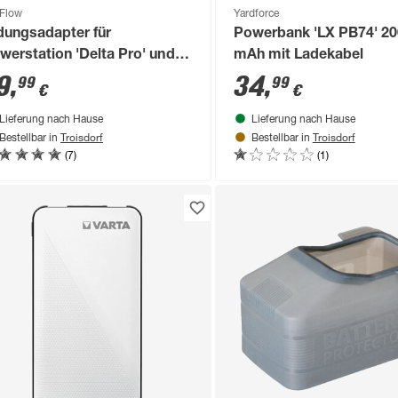
Flow
Yardforce
dungsadapter für
Powerbank 'LX PB74' 2
werstation 'Delta Pro' und
mAh mit Ladekabel
elta Max' mit C14-Stecker
9
,
34
,
99
99
€
€
Lieferung nach Hause
Lieferung nach Hause
Troisdorf
Troisdorf
Bestellbar in
Bestellbar in
(7)
(1)