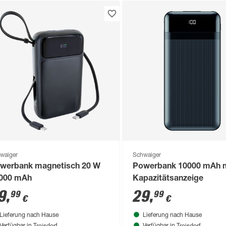
waiger
Schwaiger
werbank magnetisch 20 W
Powerbank 10000 mAh 
000 mAh
Kapazitätsanzeige
9
,
29
,
99
99
€
€
Lieferung nach Hause
Lieferung nach Hause
Troisdorf
Troisdorf