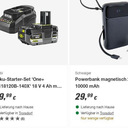
bi
Schwaiger
ku-Starter-Set 'One+
Powerbank magnetisch 
18120B-140X' 18 V 4 Ah mit
10000 mAh
ku und Ladegerät
9
,
29
,
99
99
€
€
Lieferung nach Hause
Lieferung nach Hause
Troisdorf
Troisdorf
Verfügbar in
Verfügbar in
(8)
Nur wenige verfügbar