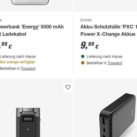
a
Einhell
werbank 'Energy' 5000 mAh
Akku-Schutzhülle 'PXC' f
t Ladekabel
Power X-Change Akkus
,
9
,
99
99
€
€
Lieferung nach Hause
Lieferung nach Hause
Troisdorf
Nur wenige verfügbar
Bestellbar in
Troisdorf
Bestellbar in