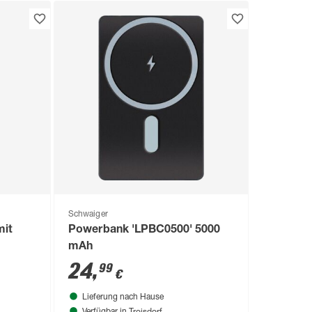
Schwaiger
mit
Powerbank 'LPBC0500' 5000
mAh
24
,
99
€
Lieferung nach Hause
Troisdorf