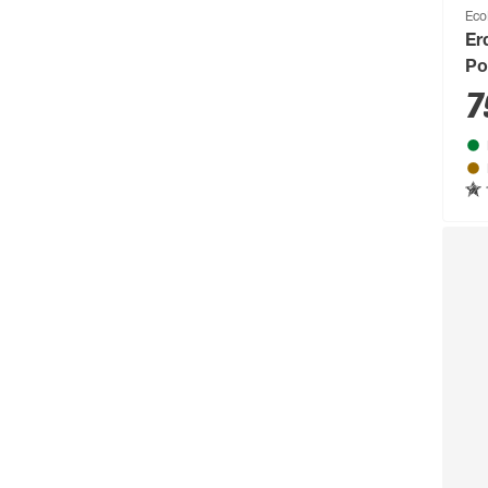
Eco
Er
Po
'D
7