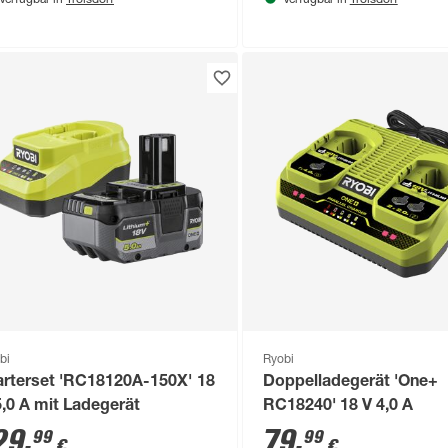
Verfügbar in
Verfügbar in
bi
Ryobi
arterset 'RC18120A-150X' 18
Doppelladegerät 'One+
5,0 A mit Ladegerät
RC18240' 18 V 4,0 A
29
,
79
,
99
99
€
€