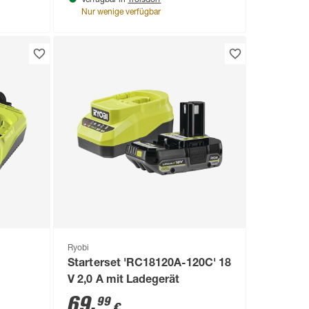
Verfügbar in
Nur wenige verfügbar
Ryobi
Starterset 'RC18120A-120C' 18
V 2,0 A mit Ladegerät
69
,
99
€