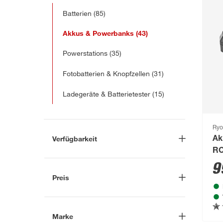
Batterien
(85)
Akkus & Powerbanks
(43)
Powerstations
(35)
Fotobatterien & Knopfzellen
(31)
Ladegeräte & Batterietester
(15)
Ryo
Verfügbarkeit
Ak
RC
Lieferung nach Hause
(15)
Ak
9
In Troisdorf verfügbar
(9)
Preis
Auf Wunsch in Troisdorf
bestellbar
(22)
-
€
Anderen Markt auswählen
Marke