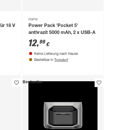
Hama
ür 18 V
Power Pack 'Pocket 5'
anthrazit 5000 mAh, 2 x USB-A
12
,
99
€
Keine Lieferung nach Hause
Troisdorf
Bestellbar in
Bestseller