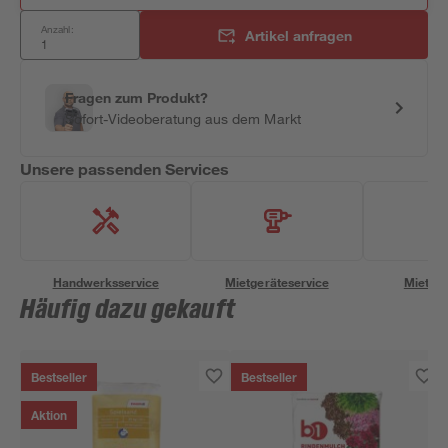
Anzahl:
Artikel anfragen
Fragen zum Produkt?
Sofort-Videoberatung aus dem Markt
Unsere passenden Services
Handwerksservice
Mietgeräteservice
Miettra
Häufig dazu gekauft
Bestseller
Bestseller
Aktion