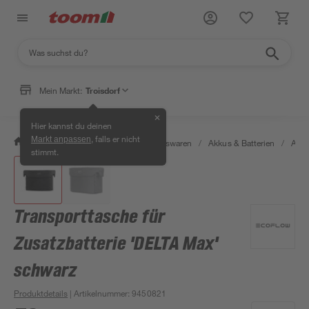
Mein Markt:
Troisdorf
✕
Hier kannst du deinen
, falls er nicht
Markt anpassen
/
Wohnen & Haushalt
/
Haushaltswaren
/
Akkus & Batterien
/
Akku
stimmt.
Transporttasche für
Zusatzbatterie 'DELTA Max'
schwarz
Produktdetails
| Artikelnummer
:
9450821