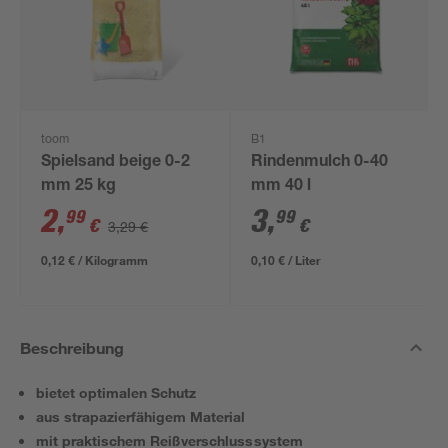
toom
B1
Spielsand beige 0-2
Rindenmulch 0-40
mm 25 kg
mm 40 l
2
,
3
,
99
99
€
€
3,29 €
0,12 € / Kilogramm
0,10 € / Liter
Beschreibung
bietet optimalen Schutz
aus strapazierfähigem Material
mit praktischem Reißverschlusssystem