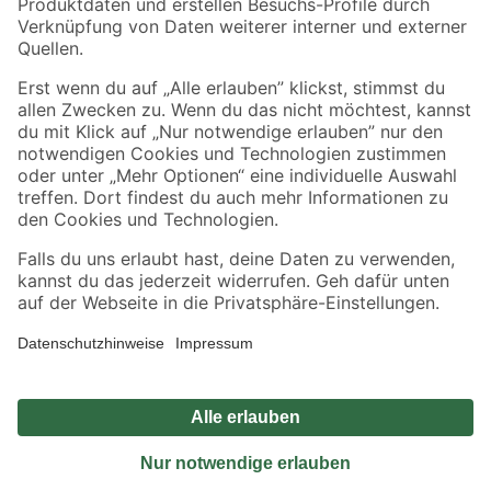
Sicher einkaufen
Jetzt die toom-App herunterladen
Alle Preisangaben in EUR inkl. gesetzl. MwSt.. Die dargestellten Angebote sind unter
Umständen nicht in allen Märkten verfügbar. Die angegebenen Verfügbarkeiten beziehen
sich auf den unter "Mein Markt" ausgewählten toom Baumarkt. Alle Angebote und
Produkte nur solange der Vorrat reicht.
*Paketversand ab 59 € versandkostenfrei, gilt nicht für Artikel mit Speditionsversand, hier
fallen zusätzliche Versandkosten an.
Datenschutz
Privatsphäre
Impressum
AGB
Nutzungsbedingungen
Widerrufsrecht
Vertrag widerrufen
Barrierefreiheit