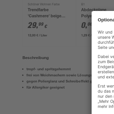
Schöner Wohnen Farbe
B1
Trendfarbe
Abdeckplane
'Cashmere' beige
Polyethylen
matt 2,5 l
transparent 4 x 
29
,
0
,
99
06
€
€
/ m²
12,00 € / Liter
1,29 € / Pack
Beschreibung
tropf- und spritzgehemmt
frei von Weichmachern sowie Lösungs- und Konser
gegen Polierglanz und Schreibeffekt geschützt
für Allergiker geeignet