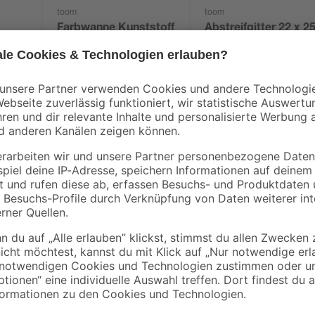
toom
toom
Farbwanne Kunststoff
Abstreifgitter 22 x 2
grau 36 x 32 cm
cm
5 m
4
,
3
,
59
19
€
€
SCHÖNER WOHNEN Trendfarbe ist e
hochdeckende, scheuerbeständige
vierungsmitteln
innen und die richtige Wahl für N
tropfgehemmte Konsistenz gewährl
ihre besondere Rezeptur mit spezie
Oberfläche wird die Anfälligkeit f
Schreib-Effekt) bei intensiven Far
entstehen, können sie mit einem f
werden (Touch Protect-Ausstattu