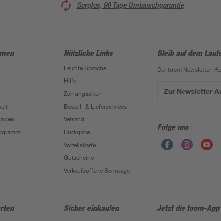
Sorglos, 90 Tage Umtauschgarantie
hmen
Nützliche Links
Bleib auf dem Lauf
Leichte Sprache
Der toom Newsletter: K
Hilfe
Zur Newsletter 
Zahlungsarten
eit
Bestell- & Lieferservices
ungen
Versand
Folge uns
Programm
Rückgabe
Vorteilskarte
Gutscheine
Verkaufsoffene Sonntage
rten
Sicher einkaufen
Jetzt die toom-App