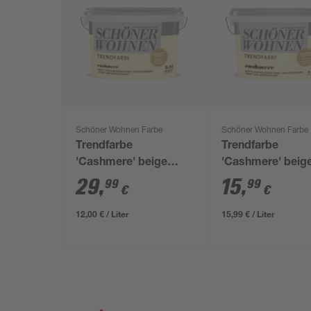
Schöner Wohnen Farbe
Schöner Wohnen Farbe
Trendfarbe
Trendfarbe
'Cashmere' beige
'Cashmere' beig
matt 2,5 l
matt 1 l
29
,
15
,
99
99
€
€
12,00 € / Liter
15,99 € / Liter