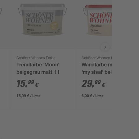
Schöner Wohnen Farbe
Schöner Wohnen Farbe
Trendfarbe 'Moon'
Wandfarbe my colour
beigegrau matt 1 l
'my sisal' beige matt
5 l
15
,
29
,
99
99
€
€
15,99 € / Liter
6,00 € / Liter