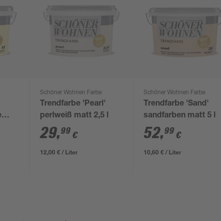
Schöner Wohnen Farbe
Schöner Wohnen Farbe
Trendfarbe 'Pearl'
Trendfarbe 'Sand'
e
perlweiß matt 2,5 l
sandfarben matt 5 l
29
,
52
,
99
99
€
€
12,00 € / Liter
10,60 € / Liter