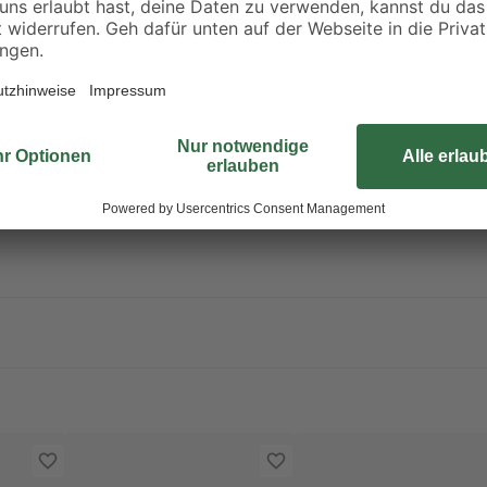
verwendet werden, z. B. auf Raufa
Dispersionsfarbenanstrichen, Gip
und Beton.
liche lungengängige Tröpfchen entstehen. Aerosol oder Nebel nicht