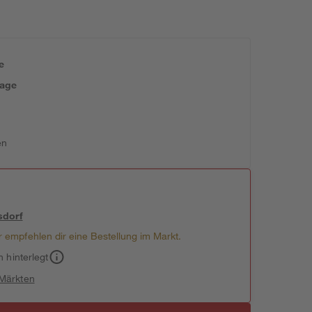
e
tage
en
sdorf
 empfehlen dir eine Bestellung im Markt.
h hinterlegt
 Märkten