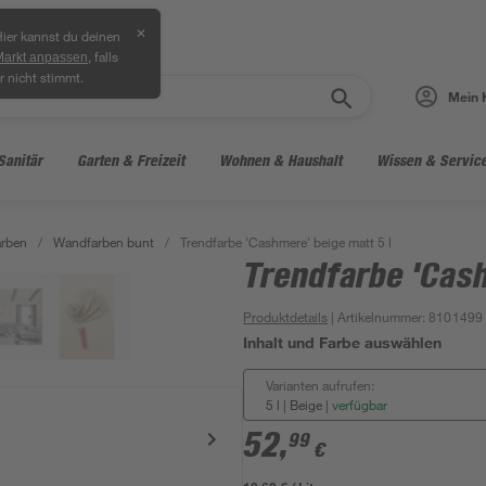
✕
ier kannst du deinen
, falls
Markt anpassen
r nicht stimmt.
Mein 
Sanitär
Garten & Freizeit
Wohnen & Haushalt
Wissen & Servic
arben
/
Wandfarben bunt
/
Trendfarbe 'Cashmere' beige matt 5 l
Trendfarbe 'Cash
Produktdetails
| Artikelnummer
:
8101499
Inhalt und Farbe auswählen
Varianten aufrufen:
5 l | Beige
|
verfügbar
52
,
99
€