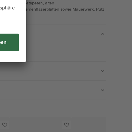
ser- und Prägetapeten, alten
skarton- und Zementfaserplatten sowie Mauerwerk, Putz
 einatmen.