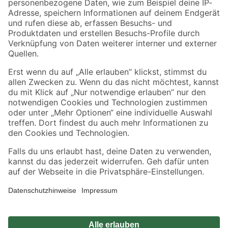
Zahlungsarten
Versandarten
Sicher einkaufen
Jetzt die toom-App herunterladen
Alle Preisangaben in EUR inkl. gesetzl. MwSt.. Die dargestellten Angebote sind unter
Umständen nicht in allen Märkten verfügbar. Die angegebenen Verfügbarkeiten beziehen
sich auf den unter "Mein Markt" ausgewählten toom Baumarkt. Alle Angebote und
Produkte nur solange der Vorrat reicht.
*Paketversand ab 59 € versandkostenfrei, gilt nicht für Artikel mit Speditionsversand, hier
fallen zusätzliche Versandkosten an.
Datenschutz
Privatsphäre
Impressum
AGB