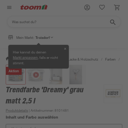
Mein Markt:
Troisdorf
✕
Hier kannst du deinen
, falls er nicht
Markt anpassen
/
Bauen & Renovieren
/
Farben, Lacke & Holzschutz
/
Farben
/
Wan
stimmt.
Aktion
Trendfarbe 'Dreamy' grau
matt 2,5 l
Produktdetails
| Artikelnummer
:
8101481
Inhalt und Farbe auswählen