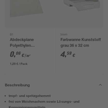
B1
toom
Abdeckplane
Farbwanne Kunststoff
Polyethylen
grau 36 x 32 cm
transparent 4 x 5 m
0
,
4
,
06
59
€
€
/ m²
1,29 € / Pack
Beschreibung
tropf- und spritzgehemmt
frei von Weichmachern sowie Lösungs- und
Konservierungsmitteln