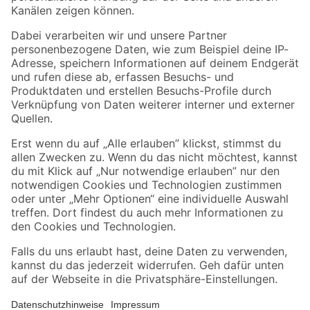
Folge uns
Zahlungsarten
Versandarten
Sicher einkaufen
Jetzt die toom-App herunterladen
Alle Preisangaben in EUR inkl. gesetzl. MwSt.. Die dargestellten Angebote sind unter
Umständen nicht in allen Märkten verfügbar. Die angegebenen Verfügbarkeiten beziehen
sich auf den unter "Mein Markt" ausgewählten toom Baumarkt. Alle Angebote und
Produkte nur solange der Vorrat reicht.