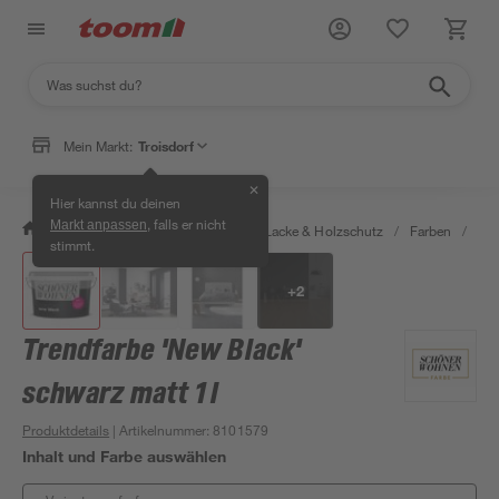
Mein Markt:
Troisdorf
✕
Hier kannst du deinen
, falls er nicht
Markt anpassen
/
Bauen & Renovieren
/
Farben, Lacke & Holzschutz
/
Farben
/
Wan
stimmt.
+
2
Trendfarbe 'New Black'
schwarz matt 1 l
Produktdetails
| Artikelnummer
:
8101579
Inhalt und Farbe auswählen