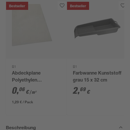
Bestseller
Bestseller
B1
B1
Abdeckplane
Farbwanne Kunststoff
Polyethylen
grau 15 x 32 cm
transparent 4 x 5 m
0
,
2
,
06
69
€
€
/ m²
1,29 € / Pack
Beschreibung