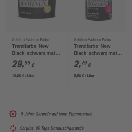
Schöner Wohnen Farbe
Schöner Wohnen Farbe
Trendfarbe 'New
Trendfarbe 'New
Black' schwarz matt
Black' schwarz matt
2,5 l
50 ml
29
,
2
,
99
79
€
€
12,00 € / Liter
5,58 € / Liter
5 Jahre Garantie auf toom Eigenmarken
Sorglos, 90 Tage Umtauschgarantie